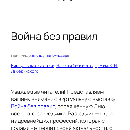
Война без правил
Написано
Марина Шерстнева
в
Виртуальные выставки
, 
Новости библиотек
, 
ЦГБ им. Ю.Н.
Либединского
Уважаемые читатели! Представляем
вашему вниманию виртуальную выставку
Война без правил
, посвященную Дню
военного разведчика. Разведчик — одна
из древнейших профессий, которая с
годами не теряет своей актуальности, с