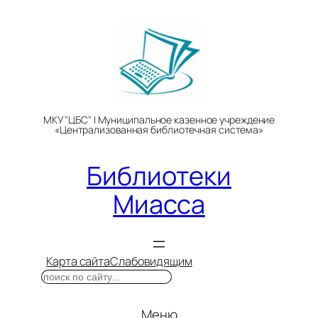
Перейти
к
содержимому
МКУ "ЦБС" | Муниципальное казенное учреждение
«Централизованная библиотечная система»
Библиотеки
Миасса
Карта сайта
Слабовидящим
Поиск
Меню