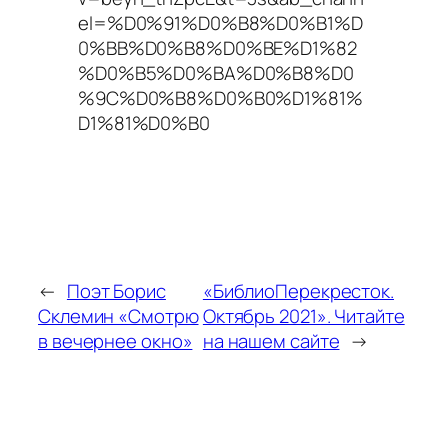
el=%D0%91%D0%B8%D0%B1%D
0%BB%D0%B8%D0%BE%D1%82
%D0%B5%D0%BA%D0%B8%D0
%9C%D0%B8%D0%B0%D1%81%
D1%81%D0%B0
←
Поэт Борис
«БиблиоПерекресток.
Склемин «Смотрю
Октябрь 2021». Читайте
в вечернее окно»
на нашем сайте
→