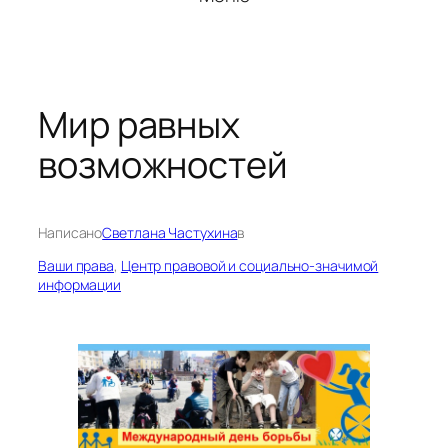
Мир равных
возможностей
Написано
Светлана Частухина
в
Ваши права
, 
Центр правовой и социально-значимой
информации