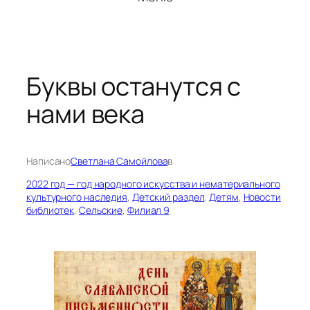
Буквы останутся с
нами века
Написано
Светлана Самойлова
в
2022 год — год народного искусства и нематериального
культурного наследия
, 
Детский раздел
, 
Детям
, 
Новости
библиотек
, 
Сельские
, 
Филиал 9