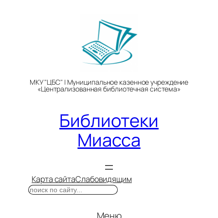
Перейти
к
содержимому
МКУ "ЦБС" | Муниципальное казенное учреждение
«Централизованная библиотечная система»
Библиотеки
Миасса
Карта сайта
Слабовидящим
Поиск
Меню