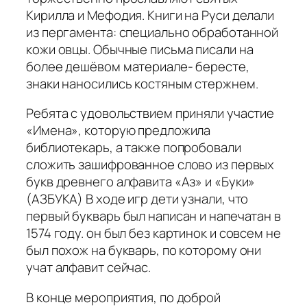
Кирилла и Мефодия. Книги на Руси делали
из пергамента: специально обработанной
кожи овцы. Обычные письма писали на
более дешёвом материале- бересте,
знаки наносились костяным стержнем.
Ребята с удовольствием приняли участие
«Имена», которую предложила
библиотекарь, а также попробовали
сложить зашифрованное слово из первых
букв древнего алфавита «Аз» и «Буки»
(АЗБУКА) В ходе игр дети узнали, что
первый букварь был написан и напечатан в
1574 году. он был без картинок и совсем не
был похож на букварь, по которому они
учат алфавит сейчас.
В конце мероприятия, по доброй