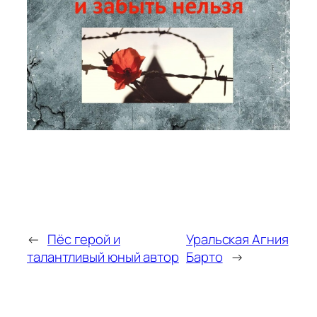
←
Пёс герой и
Уральская Агния
талантливый юный автор
Барто
→