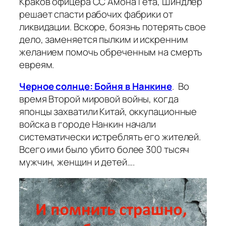
Краков офицера СС Амона Гета, Шиндлер
решает спасти рабочих фабрики от
ликвидации. Вскоре, боязнь потерять свое
дело, заменяется пылким и искренним
желанием помочь обреченным на смерть
евреям.
Черное солнце: Бойня в
Нанкине
. Во
время Второй мировой войны, когда
японцы захватили Китай, оккупационные
войска в городе Нанкин начали
систематически истреблять его жителей.
Всего ими было убито более 300 тысяч
мужчин, женщин и детей….