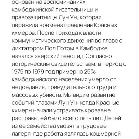
основан на воспоминаниях
камбоджийской писательницы и
правозащитницы Лун Ун, которая
пережила времена правления Красных
кхмеров. После прихода к власти
коммунистического движения во главе с
диктатором Пол Потом в Камбодже
начался зверский геноцид. Согласно
историческим свидетельствам, в период с
1975 по 1979 год примерно 25%
камбоджийского населения умерло от
недоедания, принудительного труда и
массовых убийств. Мы видим развитие
событий глазами Лун Ун: когда Красные
кхмеры начали устраивать кровавые
расправы, ей было всего пять лет. Детей
из ее семейства увозят в трудовые
лагеря, где работа являлась кошмарной