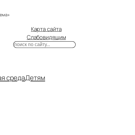
тема»
Карта сайта
Слабовидящим
Поиск
m
ube
нтакте
ая среда
Детям