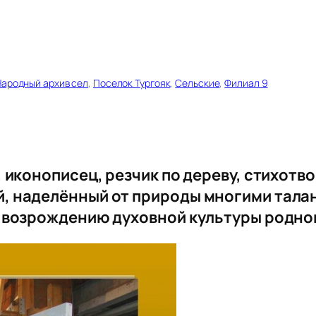
Народный архив сел
, 
Поселок Тургояк
, 
Сельские
, 
Филиал 9
 иконописец, резчик по дереву, стихотв
, наделённый от природы многими тала
 возрождению духовной культуры родног