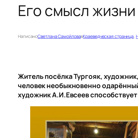
Его смысл жизни
Написано
Светлана Самойлова
в
Краеведческая страница
, 
Житель посёлка Тургояк, художник,
человек необыкновенно одарённый
художник А.И.Евсеев способствует