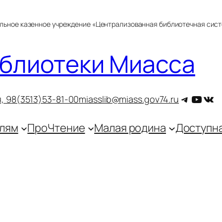
альное казенное учреждение «Централизованная библиотечная сис
блиотеки Миасса
Telegra
YouT
ВКо
, 9
8(3513)53-81-00
miasslib@miass.gov74.ru
лям
ПроЧтение
Малая родина
Доступн