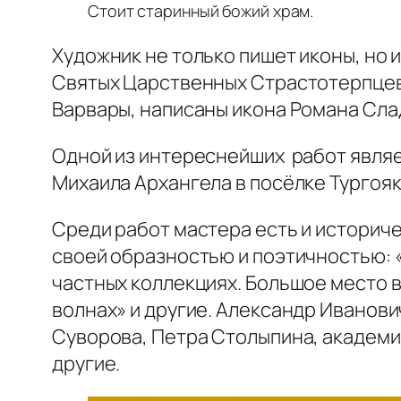
Стоит старинный божий храм.
Художник не только пишет иконы, но 
Святых Царственных Страстотерпцев 
Варвары, написаны икона Романа Сла
Одной из интереснейших работ являе
Михаила Архангела в посёлке Тургояк
Среди работ мастера есть и историч
своей образностью и поэтичностью: «
частных коллекциях. Большое место в
волнах» и другие. Александр Иванови
Суворова, Петра Столыпина, академик
другие.