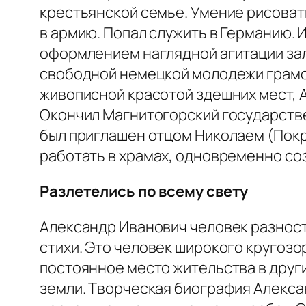
крестьянской семье. Умение рисоват
в армию. Попал служить в Германию.
оформлением наглядной агитации зал
свободной немецкой молодежи грамот
живописной красотой здешних мест, 
Окончил Магнитогорский государстве
был приглашен отцом Николаем (Покр
работать в храмах, одновременно соз
Разлетелись по всему свету
Александр Иванович человек разност
стихи. Это человек широкого кругозо
постоянное место жительства в други
земли. Творческая биография Алексан