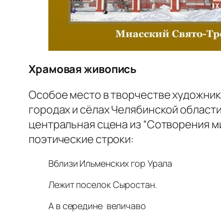
Храмовая живопись
Особое место в творчестве художник
городах и сёлах Челябинской области
центральная сцена из “Сотворения м
поэтические строки:
Вблизи Ильменских гор Урала
Лежит поселок Сыростан.
А в середине величаво