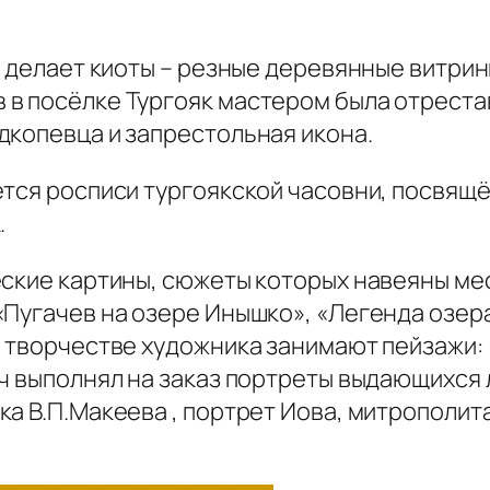
и делает киоты – резные деревянные витрин
в посёлке Тургояк мастером была отреста
дкопевца и запрестольная икона.
тся росписи тургоякской часовни, посвящё
.
еские картины, сюжеты которых навеяны м
Пугачев на озере Инышко», «Легенда озера
 творчестве художника занимают пейзажи: 
ч выполнял на заказ портреты выдающихся 
а В.П.Макеева , портрет Иова, митрополит