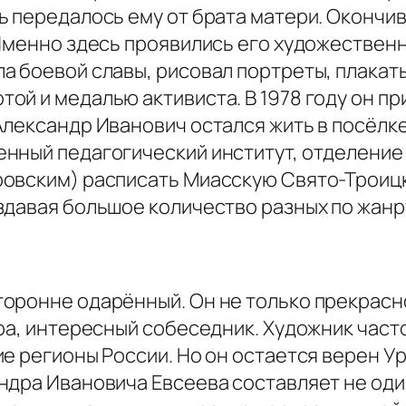
ь передалось ему от брата матери. Окончив
 Именно здесь проявились его художествен
а боевой славы, рисовал портреты, плакат
ой и медалью активиста. В 1978 году он пр
Александр Иванович остался жить в посёлк
нный педагогический институт, отделение 
овским) расписать Миасскую Свято-Троицку
давая большое количество разных по жанру
оронне одарённый. Он не только прекрасно
ра, интересный собеседник. Художник част
е регионы России. Но он остается верен У
дра Ивановича Евсеева составляет не один