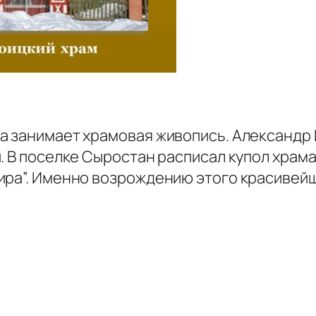
а занимает храмовая живопись. Александр
. В поселке Сыростан расписал купол храма
ира”. Именно возрождению этого красивейш