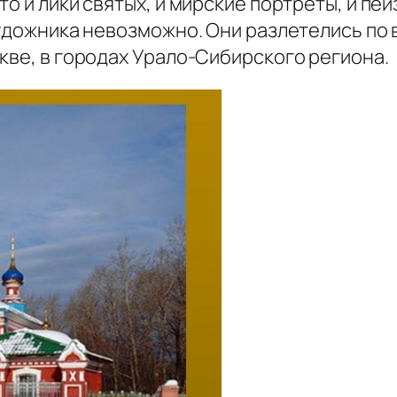
о и лики святых, и мирские портреты, и пей
художника невозможно. Они разлетелись по 
кве, в городах Урало-Сибирского региона.