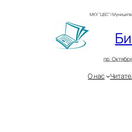
Перейти
к
МКУ "ЦБС" | Муницип
содержимому
Би
пр. Октября
О нас
Читате