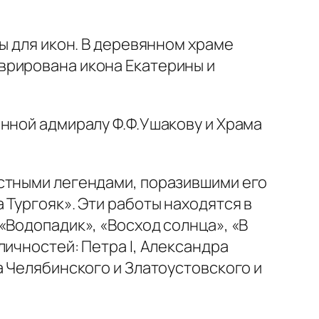
ы для икон. В деревянном храме
врирована икона Екатерины и
нной адмиралу Ф.Ф.Ушакову и Храма
естными легендами, поразившими его
 Тургояк». Эти работы находятся в
«Водопадик», «Восход солнца», «В
личностей: Петра I, Александра
а Челябинского и Златоустовского и