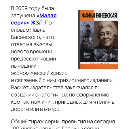
В 2009 году была
запущена
«
Малая
серия» ЖЗЛ
.
По
словам Павла
Басинского,
«это
ответ на вызовы
нового времени,
предвосхитивший
нынешний
экономический кризис
и связанный с ним кризис книгоиздания»
.
Расчёт издательства заключался в
создании аналогичных по оформлению
компактных книг, пригодных для чтения в
дороге или в метро.
Общий тираж серии превысил на сегодня
100 миллионов книг. Границы серии