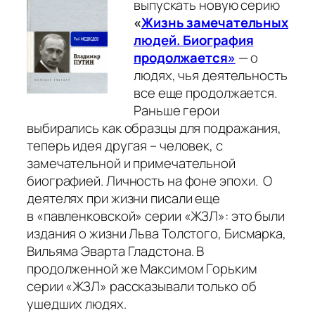
выпускать новую серию
«
Жизнь замечательных
людей. Биография
продолжается»
— о
людях, чья деятельность
все еще продолжается.
Раньше герои
выбирались как образцы для подражания,
теперь идея другая – человек, с
замечательной и примечательной
биографией. Личность на фоне эпохи. О
деятелях при жизни писали еще
в «павленковской» серии «ЖЗЛ»: это были
издания о жизни Льва Толстого, Бисмарка,
Вильяма Эварта Гладстона. В
продолженной же Максимом Горьким
серии «ЖЗЛ» рассказывали только об
ушедших людях.