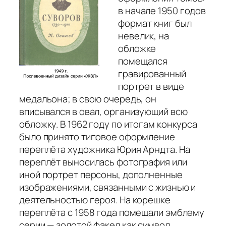
в начале 1950 годов
формат книг был
невелик, на
обложке
помещался
гравированный
портрет в виде
медальона; в свою очередь, он
вписывался в овал, организующий всю
обложку. В 1962 году по итогам конкурса
было принято типовое оформление
переплёта художника Юрия Арндта. На
переплёт выносилась фотография или
иной портрет персоны, дополненные
изображениями, связанными с жизнью и
деятельностью героя. На корешке
переплёта с 1958 года помещали эмблему
серии — золотой факел как символ