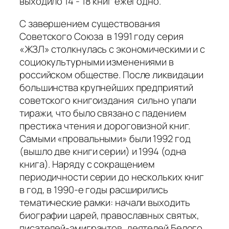
выходило 14 ‑ 18 книг ежегодно.
С завершением существования
Советского Союза в 1991 году серия
«ЖЗЛ» столкнулась с экономическими и с
социокультурными изменениями в
российском обществе. После ликвидации
большинства крупнейших предприятий
советского книгоиздания сильно упали
тиражи, что было связано с падением
престижа чтения и дороговизной книг.
Самыми «провальными» были 1992 год
(вышло две книги серии) и 1994 (одна
книга). Наряду с сокращением
периодичности серии до нескольких книг
в год, в 1990-е годы расширились
тематические рамки: начали выходить
биографии царей, православных святых,
писателей-эмигрантов, деятелей Белого