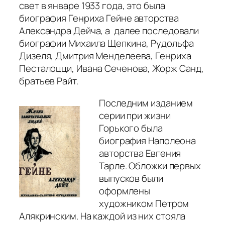
свет в январе 1933 года, это была
биография Генриха Гейне авторства
Александра Дейча, а далее последовали
биографии Михаила Щепкина, Рудольфа
Дизеля, Дмитрия Менделеева, Генриха
Песталоцци, Ивана Сеченова, Жорж Санд,
братьев Райт.
Последним изданием
серии при жизни
Горького была
биография Наполеона
авторства Евгения
Тарле. Обложки первых
выпусков были
оформлены
художником Петром
Алякринским. На каждой из них стояла