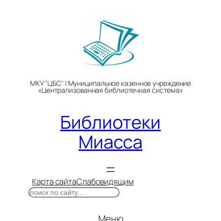
Перейти
к
содержимому
МКУ "ЦБС" | Муниципальное казенное учреждение
«Централизованная библиотечная система»
Библиотеки
Миасса
Карта сайта
Слабовидящим
Поиск
Меню