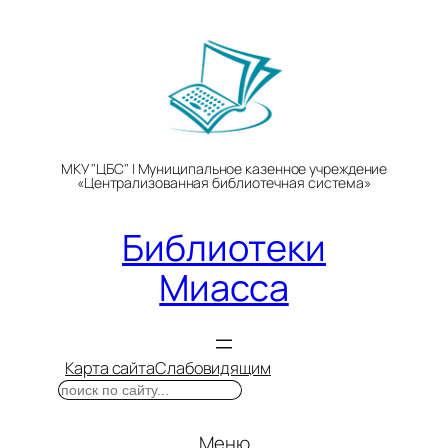
Перейти
к
содержимому
МКУ "ЦБС" | Муниципальное казенное учреждение
«Централизованная библиотечная система»
Библиотеки
Миасса
Карта сайта
Слабовидящим
Поиск
Меню