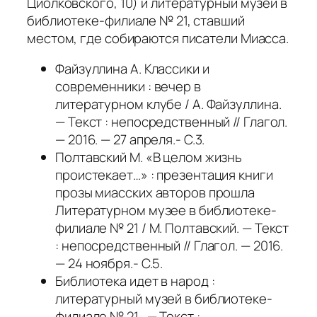
Циолковского, 10) и литературный музей в
библиотеке-филиале № 21, ставший
местом, где собираются писатели Миасса.
Файзуллина А. Классики и
современники : вечер в
литературном клубе / А. Файзуллина.
— Текст : непосредственный // Глагол.
— 2016. — 27 апреля.- С.3.
Полтавский М. «В целом жизнь
проистекает…» : презентация книги
прозы миасских авторов прошла
Литературном музее в библиотеке-
филиале № 21 / М. Полтавский. — Текст
: непосредственный // Глагол. — 2016.
— 24 ноября.- С.5.
Библиотека идет в народ :
литературный музей в библиотеке-
филиале № 21 . — Текст :