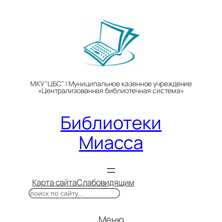
Перейти
к
содержимому
МКУ "ЦБС" | Муниципальное казенное учреждение
«Централизованная библиотечная система»
Библиотеки
Миасса
Карта сайта
Слабовидящим
Поиск
Меню