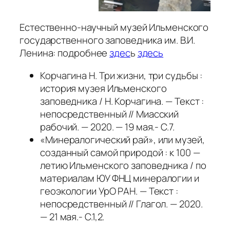
Естественно-научный музей Ильменского
государственного заповедника им. В.И.
Ленина: подробнее
здес
ь
здесь
Корчагина Н. Три жизни, три судьбы :
история музея Ильменского
заповедника / Н. Корчагина. — Текст :
непосредственный // Миасский
рабочий. — 2020. — 19 мая.- С.7.
«Минералогический рай», или музей,
созданный самой природой : к 100 —
летию Ильменского заповедника / по
материалам ЮУ ФНЦ минералогии и
геоэкологии УрО РАН. — Текст :
непосредственный // Глагол. — 2020.
— 21 мая.- С.1,2.