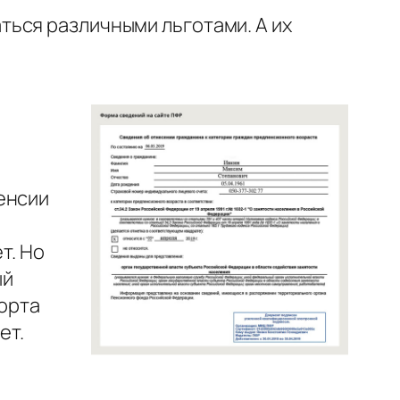
ться различными льготами. А их
енсии
т. Но
ый
орта
ет.