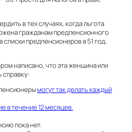
ердить в тех случаях, когда льгота
положена гражданам предпенсионного
 в списки предпенсионеров в 51 год,
ором написано, что эта женщина или
ь справку:
едпенсионеры
могут так делать каждый
е в течение 12 месяцев.
нсию пока нет.