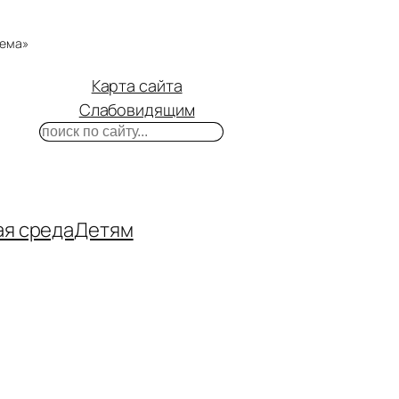
тема»
Карта сайта
Слабовидящим
Поиск
m
ube
нтакте
ая среда
Детям