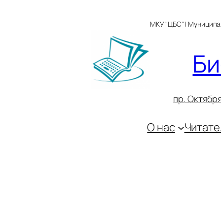
Перейти
к
МКУ "ЦБС" | Муницип
содержимому
Би
пр. Октября
О нас
Читате