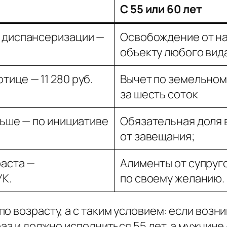
С 55 или 60 лет
 диспансеризации —
Освобождение от на
объекту любого вид
ице — 11 280 руб.
Вычет по земельном
за шесть соток
ньше — по инициативе
Обязательная доля 
от завещания;
раста —
Алименты от супруг
УК.
по своему желанию.
о возрасту, а с таким условием: если возн
аз и должно исполниться 55 лет, а мужчине 