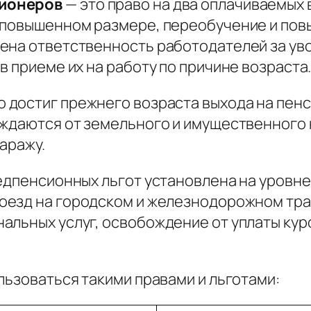
сионеров
— это право на два оплачиваемых
 повышенном размере, переобучение и пов
ена ответственность работодателей за ув
в приеме их на работу по причине возраста
 достиг прежнего возраста выхода на пенси
ождаются от земельного и имущественного 
аражу.
едпенсионных льгот установлена на уровне 
оезд на городском и железнодорожном тран
льных услуг, освобождение от уплаты куро
льзоваться такими правами и льготами: