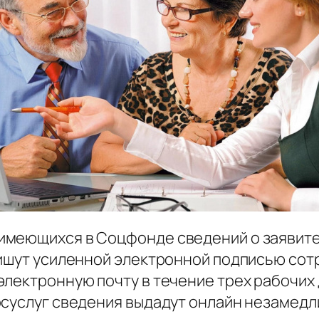
имеющихся в Соцфонде сведений о заявител
пишут усиленной электронной подписью сотр
лектронную почту в течение трех рабочих 
осуслуг сведения выдадут онлайн незамедл