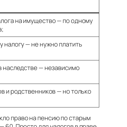
лога на имущество — по одному
а;
у налогу — не нужно платить
в наследстве — независимо
ов и родственников — но только
икло право на пенсию по старым
— 60. Просто для налогов в праве