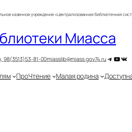
альное казенное учреждение «Централизованная библиотечная сис
блиотеки Миасса
Telegra
YouT
ВКо
, 9
8(3513)53-81-00
miasslib@miass.gov74.ru
лям
ПроЧтение
Малая родина
Доступн