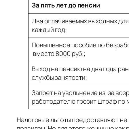
За пять лет до пенсии
Два оплачиваемых выходных для
каждый год;
Повышенное пособие по безработ
вместо 8000 руб.;
Выход на пенсию на два года ра
службы занятости;
Запрет на увольнение из-за воз
работодателю грозит штраф по 
Налоговые льготы предоставляют не п
правилам. Но для этого женщине как р