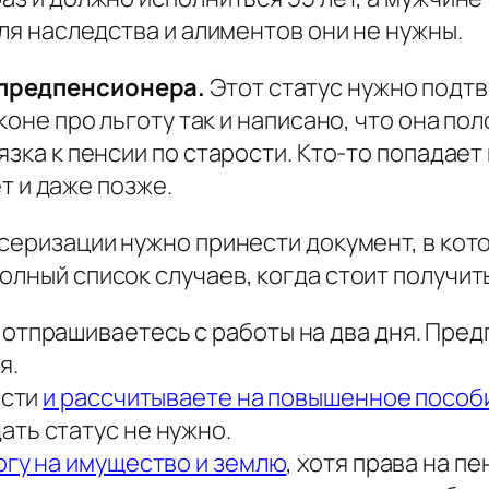
для наследства и алиментов они не нужны.
 предпенсионера.
Этот статус нужно подтв
законе про льготу так и написано, что она 
язка к пенсии по старости. Кто-то попадает
ет и даже позже.
нсеризации нужно принести документ, в кот
олный список случаев, когда стоит получит
 отпрашиваетесь с работы на два дня. Пр
я.
ости
и рассчитываете на повышенное пособи
ть статус не нужно.
огу на имущество и землю
, хотя права на пе