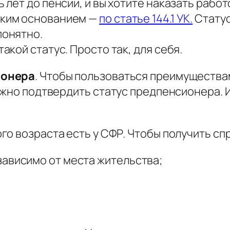
ть лет до пенсии, и вы хотите наказать раб
таким основанием —
по статье 144.1 УК.
Статус
понятно.
такой статус. Просто так, для себя.
ионера
. Чтобы пользоваться преимуществ
ужно подтвердить статус предпенсионера. 
о возраста есть у СФР. Чтобы получить спр
ависимо от места жительства;