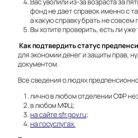
Вас уволили из-за возраста за пя
фонд не дает справок именно с 
а какую справку брать не совсем 
Вы хотите проверить, есть ли уже 
Как подтвердить статус предпенс
для экономии денег и защиты прав, н
документом.
Все сведения о людях предпенсионног
лично в любом отделении СФР нез
в любом МФЦ;
на сайте sfr.gov.ru
;
на госуслугах.