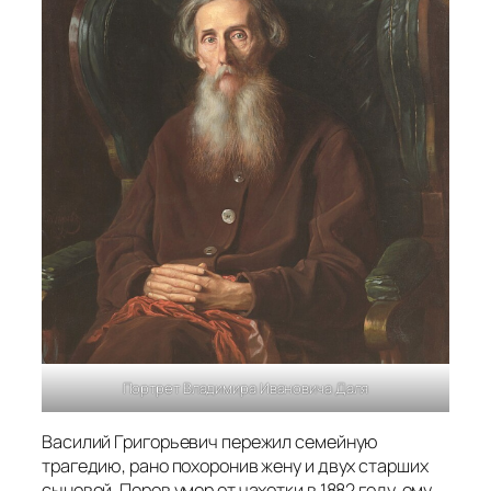
Портрет Владимира Ивановича Даля
Василий Григорьевич пережил семейную
трагедию, рано похоронив жену и двух старших
сыновей. Перов умер от чахотки в 1882 году, ему