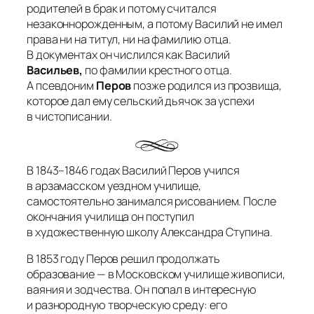
родителей в брак и потому считался
незаконнорожденным, а потому Василий не имел
права ни на титул, ни на фамилию отца.
В документах он числился как
Василий
Васильев,
по фамилии
крестного отца
.
А псевдоним
Перов
позже родился из прозвища,
которое дал ему сельский дьячок за успехи
в чистописании
.
В 1843–1846 годах Василий Перов учился
в арзамасском уездном училище,
самостоятельно занимался рисованием. После
окончания училища он поступил
в художественную школу Александра Ступина.
В 1853 году Перов решил продолжать
образование — в Московском училище живописи,
ваяния и зодчества. Он попал в интересную
и разнородную творческую среду: его