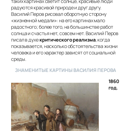
таких картинах светит солнце, красивые люди
радуются красивой природе и друг другу.
Василий Перов рисовал оборотную сторону
«жизненной медали»: на его картинах мало
радостного; более того, на большинстве работ
солнца и счастья нет, совсем нет. Василий Перов
писал в духе
критического реализма
, когда
показывается, насколько обстоятельства жизни
человека и его характер зависят от социальной
среды.
ЗНАМЕНИТЫЕ КАРТИНЫ ВАСИЛИЯ ПЕРОВА
1860
год.