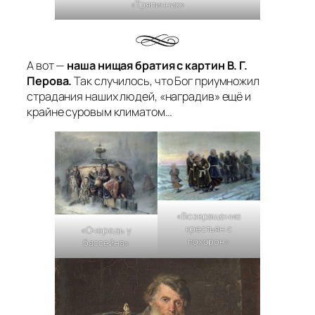
«Тряпичник»
А вот —
наша нищая братия с картин В. Г.
Перова.
Так случилось, что Бог приумножил
страдания наших людей, «наградив» ещё и
крайне суровым климатом…
«Возвращение
крестьян с
«Очередь у
похорон»
бассейна»