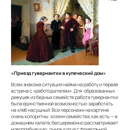
«Приезд гувернантки в купеческий дом»
Всем знакома ситуация найма на работу и первая
встреча с «работодателем». Для образованных
девушек из бедных семейств работа гувернантки
была единственной возможностью заработать
на хлеб насущный. Все персонажи на картине
очень колоритны: хозяин семейства, как есть — в
домашнем халате, бесцеремонно рассматривает
новоприбывшую; сынок купца с фривольной