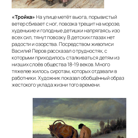
«Тройка»
На улице метёт вьюга, порывистый
ветер сбивает с ног, повозка трещит на морозе,
худенькие и голодные детишки напрягаясь изо
всех сил, тянут повозку. В детских глазах нет
радости и озорства. Посредством живописи
Василий Перов рассказал о трудностях, с
которыми приходилось сталкиваться детям из
низших слоёв общества 18-19 веков. Много
тяжелее жилось сиротам, которых отдавали в
работники. Художник показал обобщённый образ
жестокого уклада жизни того времени.