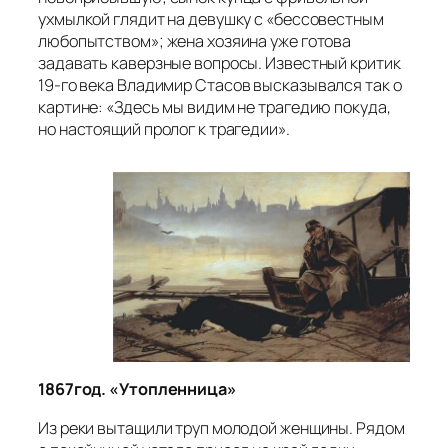
ухмылкой глядит на девушку с «бессовестным
любопытством»; жена хозяина уже готова
задавать каверзные вопросы. Известный критик
19-го века
Владимир Стасов
высказывался так о
картине: «Здесь мы видим не трагедию покуда,
но настоящий пролог к трагедии».
1867год. «Утопленница»
Из реки вытащили труп молодой женщины. Рядом