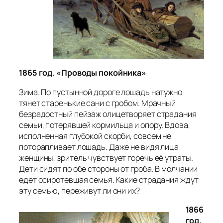
1865 год. «Проводы покойника»
Зима. По пустынной дороге лошадь натужно
тянет старенькие сани с гробом. Мрачный
безрадостный пейзаж олицетворяет страдания
семьи, потерявшей кормильца и опору. Вдова,
исполненная глубокой скорби, совсем не
поторапливает лошадь. Даже не видя лица
женщины, зритель чувствует горечь её утраты.
Дети сидят по обе стороны от гроба. В молчании
едет осиротевшая семья. Какие страдания ждут
эту семью, переживут ли они их?
1866
год.