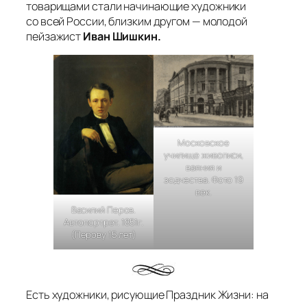
товарищами стали начинающие художники
со всей России, близким другом — молодой
пейзажист
Иван Шишкин.
Московское
училище живописи,
ваяния и
зодчества. Фото 19
век.
Василий Перов.
Автопортрет. 1851г.
(Перову 15 лет)
Есть художники, рисующие Праздник Жизни: на