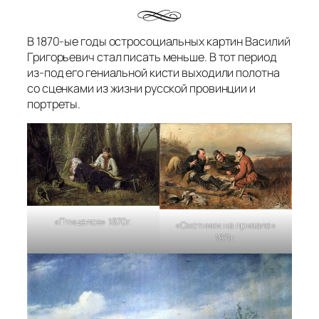
В 1870-ые годы остросоциальных картин Василий
Григорьевич стал писать меньше. В тот период
из-под его гениальной кисти выходили полотна
со сценками из жизни русской провинции и
портреты.
«Птицелов» 1870г.
«Охотники на привале»
1871г.