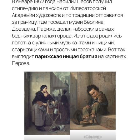
В январе 1862 года Василий Перов получил
стипендию и пансион от Императорской
Академии художеств и по традиции отправился
за границу, где посещал музеи Берлина,
Дрездена, Парижа, делал наброски в самых
бедных кварталах города. Из этюдов родились
полотна с уличными музыкантами и нищими,
старьевщиками и простыми горожанами. Вот так
выглядит
парижская нищая братия
на картинах
Перова:
«Савояр»