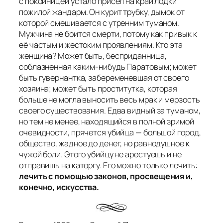
с покойницей устало присел на край лодки
пожилой жандарм. Он курит трубку, дымок от
которой смешивается с утренним туманом.
Мужчина не боится смерти, потому как привык к
её частым и жестоким проявлениям. Кто эта
женщина? Может быть, бесприданница,
соблазненная каким-нибудь
Паратовым
; может
быть гувернантка, забеременевшая от своего
хозяина; может быть проститутка, которая
больше не могла выносить весь мрак и мерзость
своего существования. Едва видный за туманом,
но тем не менее, находящийся в полной зримой
очевидности, прячется убийца — большой город,
общество, жадное до денег, но равнодушное к
чужой боли. Этого убийцу не арестуешь и не
отправишь на каторгу. Его можно только лечить:
лечить с помощью законов, просвещения и,
конечно, искусства.