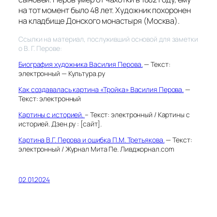
на тот момент было 48 лет. Художник похоронен
на кладбище
Донского монастыря
(Москва).
Ссылки на материал, послуживший основой для заметки
о В. Г. Перове:
Биография художника Василия Перова.
— Текст:
электронный — Культура.ру
Как создавалась картина «Тройка» Василия Перова.
—
Текст: электронный
Картины с историей.
– Текст: электронный / Картины с
историей. Дзен.ру : [сайт].
Картина В.Г. Перова и ошибка П.М. Третьякова.
— Текст:
электронный / Журнал Мита Пе. Ливджорнал.com
02.01.2024