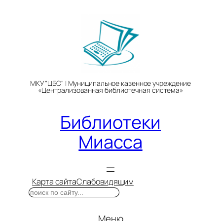
Перейти
к
содержимому
МКУ "ЦБС" | Муниципальное казенное учреждение
«Централизованная библиотечная система»
Библиотеки
Миасса
Карта сайта
Слабовидящим
Поиск
Меню