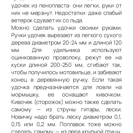
удочек из пенопласта: они легки, руки от
них не мерзнут. Недостатки: даже слабый
ветерок сдувает их со льда.
Можно сделать удочки своими руками.
Ручки удочек вырезают из легкого сухого
дерева диаметром 20-24 мм и длиной 120
мм. Для удильника используют
оцинкованную проволоку, режут ее на
куски длиной 200-250 мм, сгибают так,
чтобы получилось мотовильце, и забивают
конец в деревянную ручку. Если такая
удочка предназначается для ловли на
мормышку, ее оснащают кивочком.
Кивочек (сторожок) можно также сделать
самому — из струны гитары, лески.
Новичку надо брать леску диаметром 0,1,
0,15 или 0,2 мм. Поплавок тоже можно
сделать самому — из пера крупной птицы,