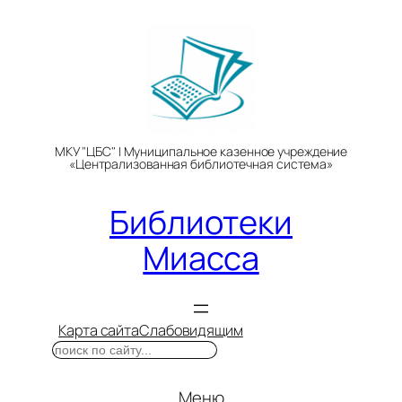
Перейти
к
содержимому
МКУ "ЦБС" | Муниципальное казенное учреждение
«Централизованная библиотечная система»
Библиотеки
Миасса
Карта сайта
Слабовидящим
Поиск
Меню