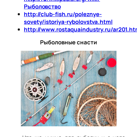
Рыболовство
http://club-fish.ru/poleznye-
sovety/istoriya-rybolovstva.html
http://www.rostaquaindustry.ru/ar201.ht
Рыболовные снасти