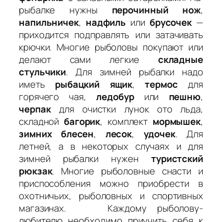
рыбалке нужны
перочинный нож
,
напильничек
,
надфиль
или
брусочек
—
приходится подправлять или затачивать
крючки. Многие рыболовы покупают или
делают сами легкие
складные
стульчики
. Для зимней рыбалки надо
иметь
рыбацкий ящик
,
термос
для
горячего чая,
ледобур
или
пешню
,
черпак
для очистки лунок ото льда,
складной
багорик
, комплект
мормышек
,
зимних блесен
,
лесок
,
удочек
. Для
летней, а в некоторых случаях и для
зимней рыбалки нужен
туристский
рюкзак
. Многие рыболовные снасти и
приспособления можно приобрести в
охотничьих, рыболовных и спортивных
магазинах. Каждому рыболову-
любителю необходимо приучить себя к