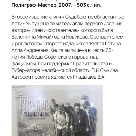
Полиграф-Мастер, 2007. – 503 с.: ил.
Второе издание книги « Судьбою не обласканные
дети» выпущено по материалам первого издания,
автором идеи и составителем которого была
Валентина Михайловна Новикова. Составителем
и редактором второго издания является Готина
Алла Андреевна. Книга выпущена в честь 65-
летия Победы Советского народа над
фащизмом, при поддержке Правительства и
Губернатора Челябинской области П.И.Сумина.
Автором проекта является Гладышев В.А.