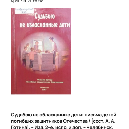
круг читателей.
Судьбою не обласканные дети: письма детей
погибших защитников Отечества / [сост. А. А.
Готина]. – Изд. 2-е, испр. и доп. – Челябинск: