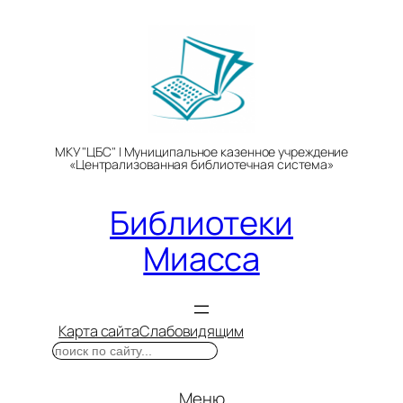
Перейти
к
содержимому
МКУ "ЦБС" | Муниципальное казенное учреждение
«Централизованная библиотечная система»
Библиотеки
Миасса
Карта сайта
Слабовидящим
Поиск
Меню