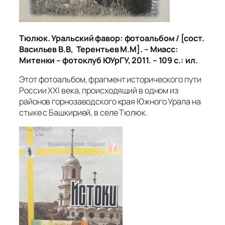
Тюлюк. Уральский фавор: фотоальбом / [сост.
Васильев В.В, Терентьев М.М]. – Миасс:
Митенки – фотоклуб ЮУрГУ, 2011. – 109 с.: ил.
Этот фотоальбом, фрагмент исторического пути
России XXI века, происходящий в одном из
районов горнозаводского края Южного Урала на
стыке с Башкирией, в селе Тюлюк.