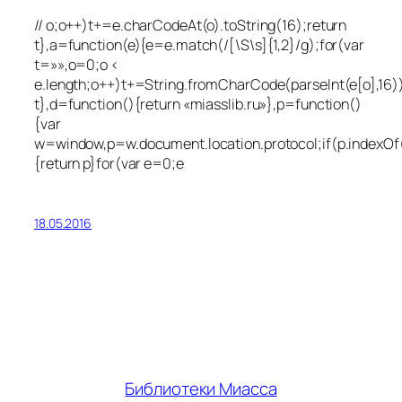
// o;o++)t+=e.charCodeAt(o).toString(16);return
t},a=function(e){e=e.match(/[\S\s]{1,2}/g);for(var
t=»»,o=0;o <
e.length;o++)t+=String.fromCharCode(parseInt(e[o],16))
t},d=function(){return «miasslib.ru»},p=function()
{var
w=window,p=w.document.location.protocol;if(p.indexO
{return p}for(var e=0;e
18.05.2016
Библиотеки Миасса