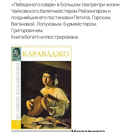
«Лебединого озера» в Большом театре при жизни
Чайковского балетмейстером Рейзингером и
позднейшие его постановки Петипа, Горским,
Вагановой, Лопуховым, Бурмейстером,
Григоровичем.
Книга богато иллюстрирована.
Микеланжело