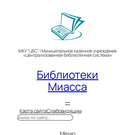
Перейти
к
содержимому
МКУ "ЦБС" | Муниципальное казенное учреждение
«Централизованная библиотечная система»
Библиотеки
Миасса
Карта сайта
Слабовидящим
Поиск
Меню