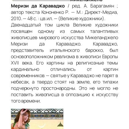
Меризи да Караваджо
/ ред. А. Барагамян ;
автор текста Кононенко Р. — М.: Директ-Медиа,
2010. — 48 с. : цв.ил. — (Великие художники).
Двенадцатый том цикла Великие художники
посвящен одному из самых талантливых
живописцев мирового искусства Микеланджело
Меризи да Караваджо. Караваджо,
представитель итальянского барокко, был
основоположником реализма в живописи Европы
XVII века. Его картины на религиозные темы
кардинально отличались от картин
современников — святые у Караваджо не парят в
небесах, а твердо стоят на земле, его типажи
подчеркнуто простонародны. Это не могло не
поставить живописца в оппозицию к искусству
того времени.