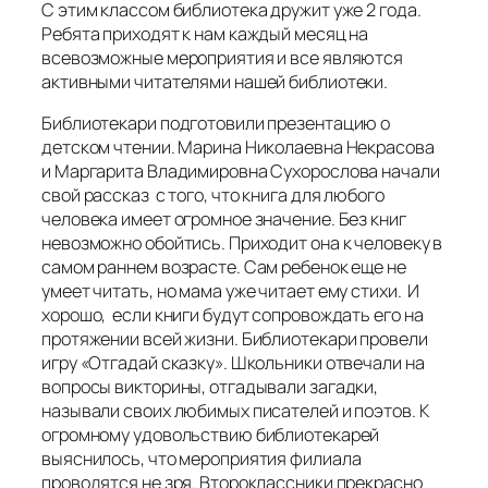
С этим классом библиотека дружит уже 2 года.
Ребята приходят к нам каждый месяц на
всевозможные мероприятия и все являются
активными читателями нашей библиотеки.
Библиотекари подготовили презентацию о
детском чтении. Марина Николаевна Некрасова
и Маргарита Владимировна Сухорослова начали
свой рассказ с того, что книга для любого
человека имеет огромное значение. Без книг
невозможно обойтись. Приходит она к человеку в
самом раннем возрасте. Сам ребенок еще не
умеет читать, но мама уже читает ему стихи. И
хорошо, если книги будут сопровождать его на
протяжении всей жизни. Библиотекари провели
игру «Отгадай сказку». Школьники отвечали на
вопросы викторины, отгадывали загадки,
называли своих любимых писателей и поэтов. К
огромному удовольствию библиотекарей
выяснилось, что мероприятия филиала
проводятся не зря. Второклассники прекрасно