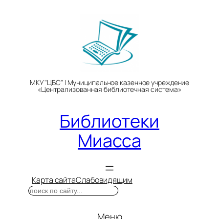
Перейти
к
содержимому
МКУ "ЦБС" | Муниципальное казенное учреждение
«Централизованная библиотечная система»
Библиотеки
Миасса
Карта сайта
Слабовидящим
Поиск
Меню