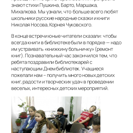
знают стихи Пушкина, Барто, Маршака,
Михалкова. Мы узнали, что больше всего любят
школьники русские народные сказки и книги
Николая Носова, Корнея Чуковского.
В конце встречи юные читатели сказали: чтобы
всегда книги в библиотеке были в порядке — надо
им устраивать «книжкину больничку» (ремонт
книг). Познавательный час закончился тем, что
ребята поздравили библиотекарей с
наступающим Днем библиотек. Учащиеся
пожелали нам – получить много новых детских
книг, радости и творческих удач в проведении
веселых, интересных детских мероприятий.