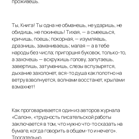
проживешь.
Ты, Книга! Ты одна не обманешь, не ударишь, не
обидишь, не покинешь! Тихая, — а смеешься,
кричишь, поешь; покорная, — изумляешь,
дразнишь, заманиваешь; малая — а в тебе
народы без числа; пригоршня буковок, только-то,
а захочешь — вскружишь голову, запутаешь,
завертишь, затуманишь, слезы вспузырятся,
дыхание захолонет, вся-то душа как полотно на
ветру взволнуется, волнами восстанет, крылами
взмахнет!
Как проговаривается один из авторов журнала
«Салон», «трудность писательской работы
заключается в том, что нужно что-то сказать на
бумаге, когда говорить в общем-то и нечего».
Трогательно.