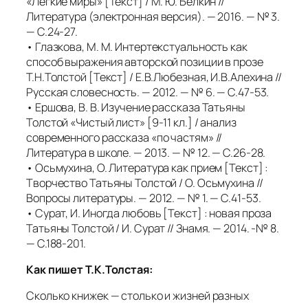
«Легкие миры» [Текст] / М. Ю. Белкин //
Литература (электронная версия). — 2016. — № 3.
— С.24-27.
• Глазкова, М. М. Интертекстуальность как
способ выражения авторской позиции в прозе
Т.Н.Толстой [Текст] / Е.В.Любезная, И.В.Алехина //
Русская словесность. — 2012. — № 6. — С.47-53.
• Ершова, В. В. Изучение рассказа Татьяны
Толстой «Чистый лист» [9-11 кл.] / анализ
современного рассказа «по частям» //
Литература в школе. — 2013. — № 12. — С.26-28.
• Осьмухина, О. Литература как прием [Текст] :
Творчество Татьяны Толстой / О. Осьмухина //
Вопросы литературы. — 2012. — № 1. — С.41-53.
• Сурат, И. Иногда любовь [Текст] : новая проза
Татьяны Толстой / И. Сурат // Знамя. — 2014. -№ 8.
— С.188-201.
Как пишет Т.К.Толстая:
Сколько книжек — столько и жизней разных