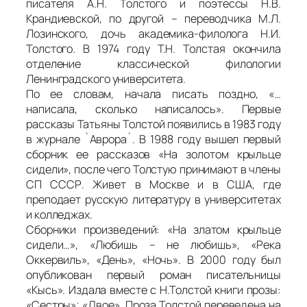
писателя А.Н. Толстого и поэтессы Н.В.
Крандиевской, по другой – переводчика М.Л.
Лозинского, дочь академика-филолога Н.И.
Толстого. В 1974 году Т.Н. Толстая окончила
отделение классической филологии
Ленинградского университета.
По ее словам, начала писать поздно, «…
написала, сколько написалось». Первые
рассказы Татьяны Толстой появились в 1983 году
в журнале `Аврора`. В 1988 году вышел первый
сборник ее рассказов «На золотом крыльце
сидели», после чего Толстую принимают в члены
СП СССР. Живет в Москве и в США, где
преподает русскую литературу в университетах
и колледжах.
Сборники произведений: «На златом крыльце
сидели…», «Любишь – не любишь», «Река
Оккервиль», «День», «Ночь». В 2000 году был
опубликован первый роман писательницы
«Кысь». Издала вместе с Н.Толстой книги прозы:
«Сестры»; «Двое». Проза Толстой переведена на