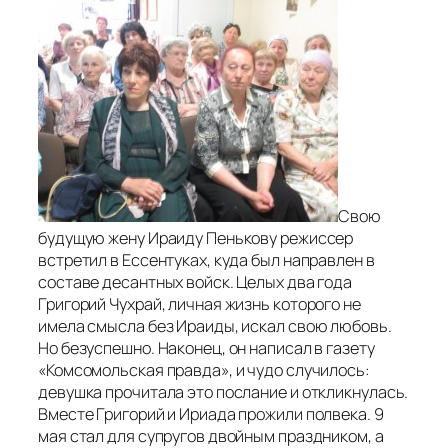
Свою
будущую жену Ираиду Пенькову режиссер
встретил в Ессентуках, куда был направлен в
составе десантных войск. Целых два года
Григорий Чухрай, личная жизнь которого не
имела смысла без Ираиды, искал свою любовь.
Но безуспешно. Наконец, он написал в газету
«Комсомольская правда», и чудо случилось:
девушка прочитала это послание и откликнулась.
Вместе Григорий и Ириада прожили полвека. 9
мая стал для супругов двойным праздником, а