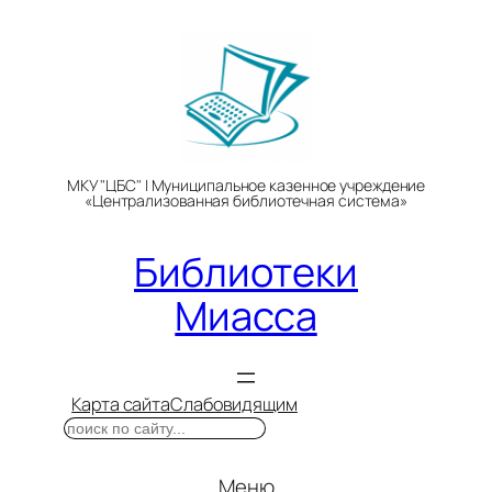
Перейти
к
содержимому
МКУ "ЦБС" | Муниципальное казенное учреждение
«Централизованная библиотечная система»
Библиотеки
Миасса
Карта сайта
Слабовидящим
Поиск
Меню