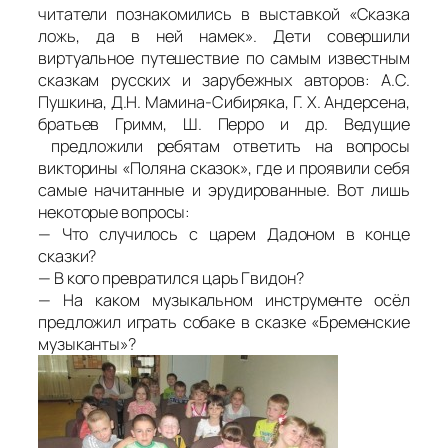
читатели познакомились в выставкой «Сказка
ложь, да в ней намек». Дети совершили
виртуальное путешествие по самым известным
сказкам русских и зарубежных авторов: А.С.
Пушкина, Д.Н. Мамина-Сибиряка, Г. Х. Андерсена,
братьев Гримм, Ш. Перро и др. Ведущие
предложили ребятам ответить на вопросы
викторины «Поляна сказок», где и проявили себя
самые начитанные и эрудированные. Вот лишь
некоторые вопросы:
— Что случилось с царем Дадоном в конце
сказки?
— В кого превратился царь Гвидон?
— На каком музыкальном инструменте осёл
предложил играть собаке в сказке «Бременские
музыканты»?