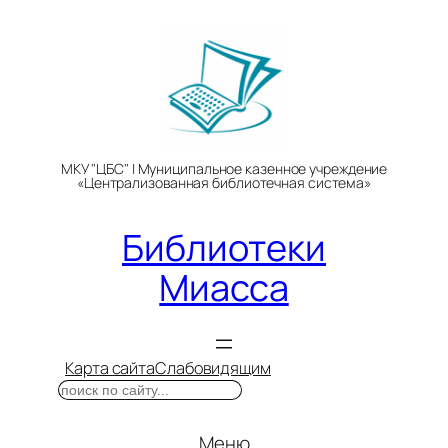
Перейти
к
содержимому
МКУ "ЦБС" | Муниципальное казенное учреждение
«Централизованная библиотечная система»
Библиотеки
Миасса
Карта сайта
Слабовидящим
Поиск
Меню