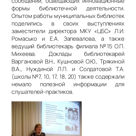
сообщений, освещающих инновационные
формы библиотечной деятельности.
Опытом работы муниципальных библиотек
поделились в своих выступлениях
заместители директора МКУ «ЦБС» Л.И.
Ромасько и Е.А. Запевалова, а также
ведущий библиотекарь филиала №15 О.П.
Михеева. Доклады библиотекарей
Варгановой В.Н., Кушновой О.Ю., Трякиной
В.А., Нуждиной Л.П. и Солдатовой Т.А.
(школы №7, 10, 17, 18, 20) также содержали
немало полезной информации для
слушателей-практиков.