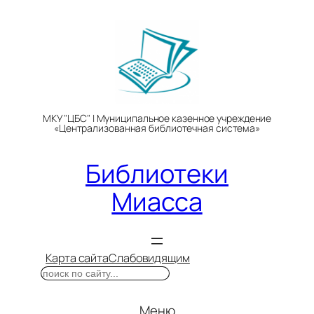
Перейти
к
содержимому
МКУ "ЦБС" | Муниципальное казенное учреждение
«Централизованная библиотечная система»
Библиотеки
Миасса
Карта сайта
Слабовидящим
Поиск
Меню