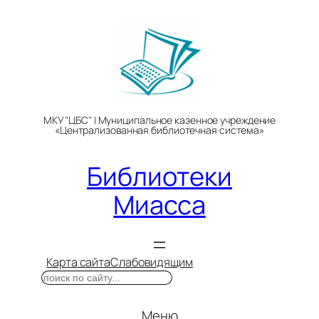
Перейти
к
содержимому
МКУ "ЦБС" | Муниципальное казенное учреждение
«Централизованная библиотечная система»
Библиотеки
Миасса
Карта сайта
Слабовидящим
Поиск
Меню