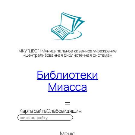
Перейти
к
содержимому
МКУ "ЦБС" | Муниципальное казенное учреждение
«Централизованная библиотечная система»
Библиотеки
Миасса
Карта сайта
Слабовидящим
Поиск
Меню