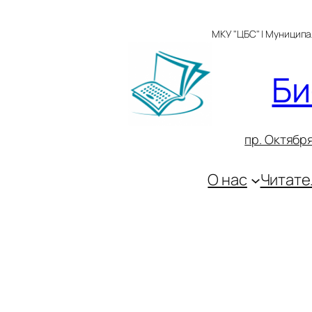
Перейти
к
МКУ "ЦБС" | Муницип
содержимому
Би
пр. Октября
О нас
Читате