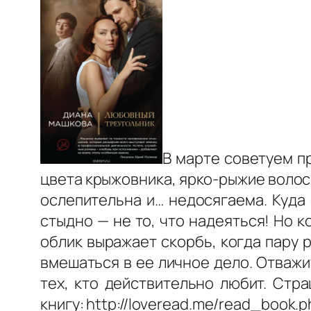
В марте советуем п
цвета крыжовника, ярко-рыжие волосы
ослепительна и… недосягаема. Куда 
стыдно — не то, что надеяться! Но к
облик выражает скорбь, когда пару 
вмешаться в ее личное дело. Отважи
тех, кто действительно любит. Стр
книгу: http://loveread.me/read_book