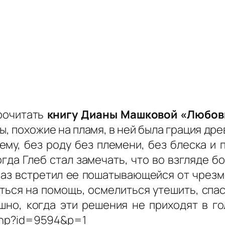
рочитать
книгу Дианы Машковой «Любов
, похожие на пламя, в ней была грация др
ему, без роду без племени, без блеска и 
огда Глеб стал замечать, что во взгляде бо
раз встретил ее пошатывающейся от чрезм
ться на помощь, осмелиться утешить, спас
ашно, когда эти решения не приходят в г
.php?id=9594&p=1