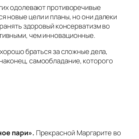
огих одолевают противоречивые
 новые цели и планы, но они далеки
охранять здоровый консерватизм во
тивными, чем инновационные.
 хорошо браться за сложные дела,
наконец, самообладание, которого
ное пари».
Прекрасной Маргарите во