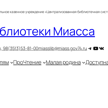
альное казенное учреждение «Централизованная библиотечная сис
блиотеки Миасса
Telegra
YouT
ВКо
, 9
8(3513)53-81-00
miasslib@miass.gov74.ru
лям
ПроЧтение
Малая родина
Доступн