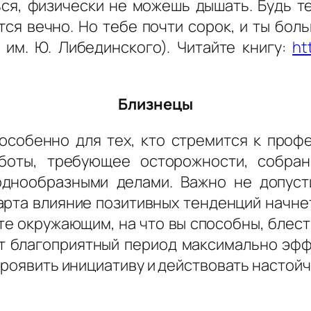
ься, физически не можешь дышать. Будь те
тся вечно. Но тебе почти сорок, и ты боль
им. Ю. Либединского). Читайте книгу:
ht
Близнецы
особенно для тех, кто стремится к про
боты, требующее осторожности, собран
однообразными делами. Важно не допуст
арта влияние позитивных тенденций начне
те окружающим, на что вы способны, блес
от благоприятный период максимально эф
проявить инициативу и действовать настойч