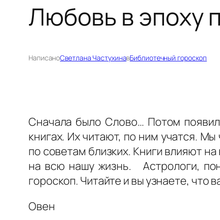
Любовь в эпоху 
Написано
Светлана Частухина
в
Библиотечный гороскоп
Сначала было Слово… Потом появил
книгах. Их читают, по ним учатся. М
по советам близких. Книги влияют н
на всю нашу жизнь. Астрологи, пон
гороскоп. Читайте и вы узнаете, что в
Овен