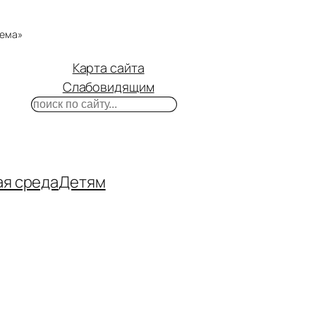
тема»
Карта сайта
Слабовидящим
Поиск
m
ube
нтакте
ая среда
Детям