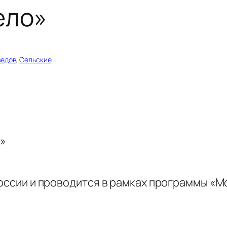
ело»
ведов
, 
Сельские
о»
России и проводится в рамках программы «М