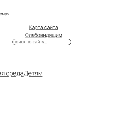
тема»
Карта сайта
Слабовидящим
Поиск
m
ube
нтакте
ая среда
Детям