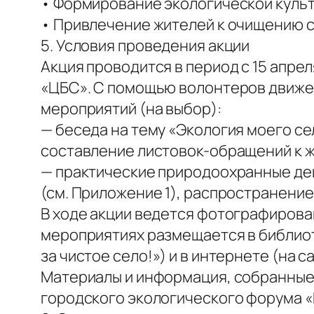
• Формирование экологической культу
• Привлечение жителей к очищению с
5. Условия проведения акции
Акция проводится в период с 15 апрел
«ЦБС». С помощью волонтеров движе
мероприятий (на выбор):
— беседа на тему «Экология моего сел
составление листовок-обращений к ж
— практические природоохранные дей
(см. Приложение 1), распространение
В ходе акции ведется фотографиров
мероприятиях размещается в библиот
за чистое село!») и в интернете (на 
Материалы и информация, собранные 
городского экологического форума «