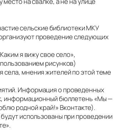
место на свалке, а не на улице
 участие сельские библиотеки МКУ
 организуют проведение следующих
Каким я вижу свое село»,
использованием рисунков)
 села, мнения жителей по этой теме
иятий. Информация о проведенных
ок, информационный бюллетень «Мы —
люблю родной край!» Вконтакте).
и будут использованы при проведении
те».