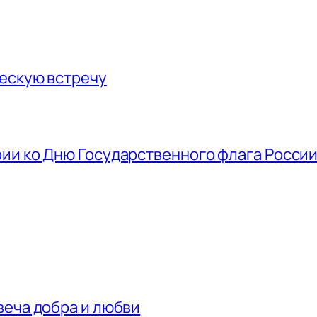
ескую встречу
ии ко Дню Государственного флага Росси
веча добра и любви