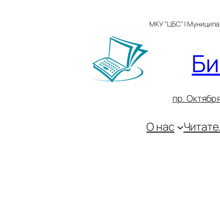
Перейти
к
МКУ "ЦБС" | Муницип
содержимому
Би
пр. Октября
О нас
Читате