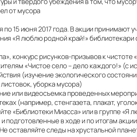
ры и твердого убеждения в том, что мусору 
ел от мусора
я по 15 июня 2017 года. В акции принимают
ния «Я люблю родной край!» библиотекари
а», конкурс рисунков-призывов к чистоте «
ителям «Чистое село – дело каждого!» (с 
ствия (изучение экологического состояния
 листовок, уборка мусора)
ание или видеосъемка проведенных меропр
еках (например, стенгазета, плакат, угол
сайте «Библиотеки Миасса» или в группе «Я 
и подготовленные в ходе и по итогам акци
Не оставляйте следы на хрустальной плане