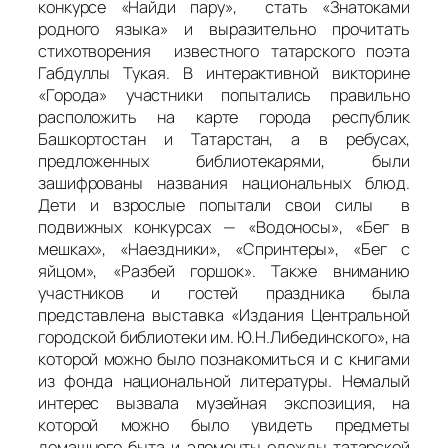
конкурсе «Найди пару», стать «Знатоками
родного языка» и выразительно прочитать
стихотворения известного татарского поэта
Габдуллы Тукая. В интерактивной викторине
«Города» участники попытались правильно
расположить на карте города республик
Башкортостан и Татарстан, а в ребусах,
предложенных библиотекарями, были
зашифрованы названия национальных блюд.
Дети и взрослые попытали свои силы в
подвижных конкурсах — «Водоносы», «Бег в
мешках», «Наездники», «Спринтеры», «Бег с
яйцом», «Разбей горшок». Также вниманию
участников и гостей праздника была
представлена выставка «Издания Центральной
городской библиотеки им. Ю.Н.Либединского», на
которой можно было познакомиться и с книгами
из фонда национальной литературы. Немалый
интерес вызвала музейная экспозиция, на
которой можно было увидеть предметы
домашнего быта и элементы одежды татарской