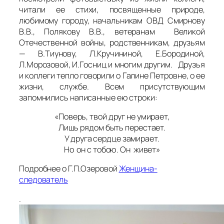
читали ее стихи, посвященные природе,
любимому городу, начальникам ОВД Смирнову
В.В., Полякову В.В., ветеранам Великой
Отечественной войны, родственникам, друзьям
— В.Тиунову, Л.Кручининой, Е.Бородиной,
Л.Морозовой, И.Госниц и многим другим. Друзья
и коллеги тепло говорили о Галине Петровне, о ее
жизни, службе. Всем присутствующим
запомнились написанные ею строки:
«Поверь, твой друг не умирает,
Лишь рядом быть перестает.
У друга сердце замирает.
Но он с тобою. Он живет»
Подробнее о Г.П.Озеровой
Женщина-
следователь
.