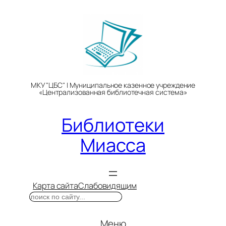
Перейти
к
содержимому
МКУ "ЦБС" | Муниципальное казенное учреждение
«Централизованная библиотечная система»
Библиотеки
Миасса
Карта сайта
Слабовидящим
Поиск
Меню