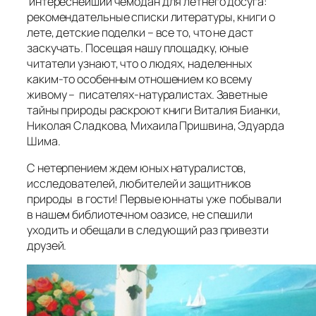
интереснейший чемодан для летнего досуга:
рекомендательные списки литературы, книги о
лете, детские поделки – все то, что не даст
заскучать. Посещая нашу площадку, юные
читатели узнают, что о людях, наделенных
каким-то особенным отношением ко всему
живому – писателях-натуралистах. Заветные
тайны природы раскроют книги Виталия Бианки,
Николая Сладкова, Михаила Пришвина, Эдуарда
Шима.
С нетерпением ждем юных натуралистов,
исследователей, любителей и защитников
природы в гости! Первые юннаты уже побывали
в нашем библиотечном оазисе, не спешили
уходить и обещали в следующий раз привезти
друзей.