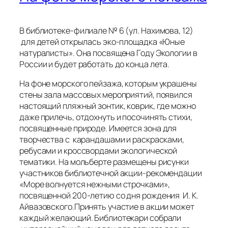
В библиотеке-филиале № 6 (ул. Нахимова, 12)
для детей открылась эко-площадка «Юные
натуралисты». Она посвящена Году Экологии в
России и будет работать до конца лета.
На фоне морского пейзажа, которым украшены
стены зала массовых мероприятий, появился
настоящий пляжный зонтик, коврик, где можно
даже прилечь, отдохнуть и посочинять стихи,
посвященные природе. Имеется зона для
творчества с карандашами и раскрасками,
ребусами и кроссвордами экологической
тематики. На мольберте размещены рисунки
участников библиотечной акции-рекомендации
«Море волнуется нежными строчками»,
посвященной 200-летию со дня рождения И. К.
Айвазовского.Принять участие в акции может
каждый желающий. Библиотекари собрали