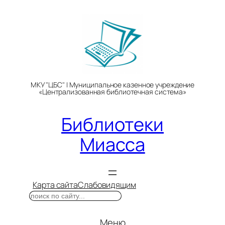
Перейти
к
содержимому
МКУ "ЦБС" | Муниципальное казенное учреждение
«Централизованная библиотечная система»
Библиотеки
Миасса
Карта сайта
Слабовидящим
Поиск
Меню