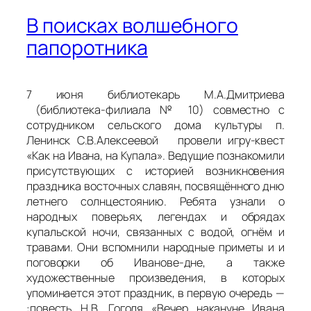
В поисках волшебного
папоротника
7 июня библиотекарь М.А.Дмитриева
(библиотека-филиала № 10) совместно с
сотрудником сельского дома культуры п.
Ленинск С.В.Алексеевой провели игру-квест
«Как на Ивана, на Купала». Ведущие познакомили
присутствующих с историей возникновения
праздника восточных славян, посвящённого дню
летнего солнцестоянию. Ребята узнали о
народных поверьях, легендах и обрядах
купальской ночи, связанных с водой, огнём и
травами. Они вспомнили народные приметы и и
поговорки об Иванове-дне, а также
художественные произведения, в которых
упоминается этот праздник, в первую очередь —
:повесть Н.В. Гоголя «Вечер накануне Ивана