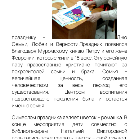
празднику –
Дню
Семьи, Любви и Верности.Праздник появился
благодаря Муромскому князю Петру и его жене
Февронии, которые жили в 18 веке. Эту семейную
пару православные христиане почитают за
покровителей семьи и брака. Семья –
величайшая ценность, созданная
человечеством за весь период его
существования. Центром воспитания
подрастающего поколения была и остается
именно семья.
Символом праздника являет цветок – ромашка. В
конце мероприятия дети совместно с
библиотекарем Натальей Викторовной
попытались тоже сделать цветок – свой символ,