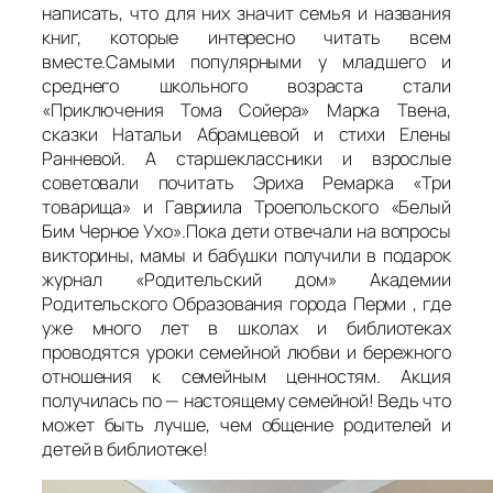
написать, что для них значит семья и названия
книг, которые интересно читать всем
вместе.Самыми популярными у младшего и
среднего школьного возраста стали
«Приключения Тома Сойера» Марка Твена,
сказки Натальи Абрамцевой и стихи Елены
Ранневой. А старшеклассники и взрослые
советовали почитать Эриха Ремарка «Три
товарища» и Гавриила Троепольского «Белый
Бим Черное Ухо».Пока дети отвечали на вопросы
викторины, мамы и бабушки получили в подарок
журнал «Родительский дом» Академии
Родительского Образования города Перми , где
уже много лет в школах и библиотеках
проводятся уроки семейной любви и бережного
отношения к семейным ценностям. Акция
получилась по — настоящему семейной! Ведь что
может быть лучше, чем общение родителей и
детей в библиотеке!