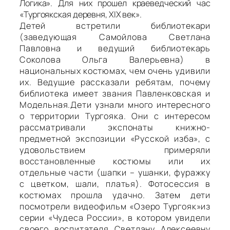
Логика». Для них прошел краеведческий час
«Тургоякская деревня, ХIХ век».
Детей встретили библиотекари
(заведующая Самойлова Светлана
Павловна и ведущий библиотекарь
Соколова Ольга Валерьевна) в
национальных костюмах, чем очень удивили
их. Ведущие рассказали ребятам, почему
библиотека имеет звания Павленковская и
Модельная.Дети узнали много интересного
о территории Тургояка. Они с интересом
рассматривали экспонаты книжно-
предметной экспозиции «Русской изба», с
удовольствием примеряли
восстановленные костюмы или их
отдельные части (шапки – ушанки, фуражку
с цветком, шали, платья). Фотосессия в
костюмах прошла удачно. Затем дети
посмотрели видеофильм «Озеро Тургояк»из
серии «Чудеса России», в котором увидели
своего воспитателя Светлану Алексеевну