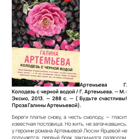
Артемьева Г.
Колодезь с черной водой / Г. Артемьева. — М.:
Эксмо, 2013. — 288 с. — ( Будьте счастливы!
Проза Галины Артемьевой).
Береги платье снову, а честь смолоду, — гласит
известная пословица. Но жить, не запачкавшись,
у героини романа Артемьевой Люсии Ярцевой не
получается: первый брак закончился разводом,