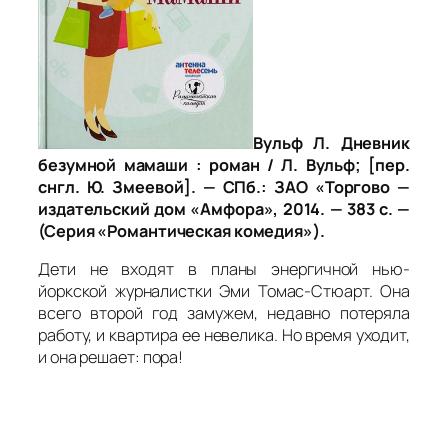
Вульф Л. Дневник
безумной мамаши : роман / Л. Вульф; [пер.
снгл. Ю. Змеевой]. — СПб.: ЗАО «Торгово —
издательский дом «Амфора», 2014. — 383 с. —
(Серия «Романтическая комедия»).
Дети не входят в планы энергичной нью-
йоркской журналистки Эми Томас-Стюарт. Она
всего второй год замужем, недавно потеряла
работу, и квартира ее невелика. Но время уходит,
и она решает: пора!