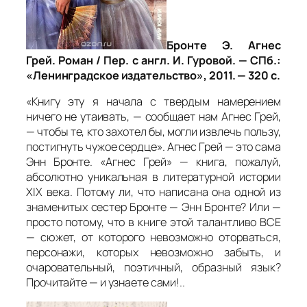
Бронте Э. Агнес
Грей. Роман / Пер. с англ. И. Гуровой. — СПб.:
«Ленинградское издательство», 2011. — 320 с.
«Книгу эту я начала с твердым намерением
ничего не утаивать, — сообщает нам Агнес Грей,
— чтобы те, кто захотел бы, могли извлечь пользу,
постигнуть чужое сердце». Агнес Грей — это сама
Энн Бронте. «Агнес Грей» — книга, пожалуй,
абсолютно уникальная в литературной истории
ХIХ века. Потому ли, что написана она одной из
знаменитых сестер Бронте — Энн Бронте? Или —
просто потому, что в книге этой талантливо ВСЕ
— сюжет, от которого невозможно оторваться,
персонажи, которых невозможно забыть, и
очаровательный, поэтичный, образный язык?
Прочитайте — и узнаете сами!..