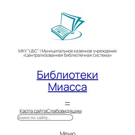
Перейти
к
содержимому
МКУ "ЦБС" | Муниципальное казенное учреждение
«Централизованная библиотечная система»
Библиотеки
Миасса
Карта сайта
Слабовидящим
Поиск
Меню