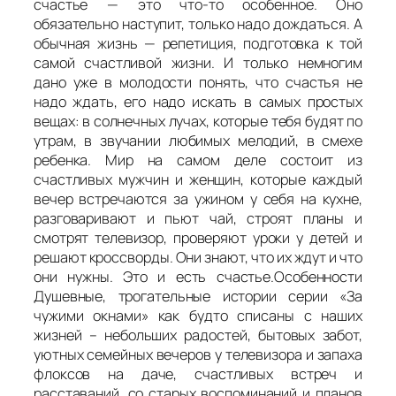
счастье — это что-то особенное. Оно
обязательно наступит, только надо дождаться. А
обычная жизнь — репетиция, подготовка к той
самой счастливой жизни. И только немногим
дано уже в молодости понять, что счастья не
надо ждать, его надо искать в самых простых
вещах: в солнечных лучах, которые тебя будят по
утрам, в звучании любимых мелодий, в смехе
ребенка. Мир на самом деле состоит из
счастливых мужчин и женщин, которые каждый
вечер встречаются за ужином у себя на кухне,
разговаривают и пьют чай, строят планы и
смотрят телевизор, проверяют уроки у детей и
решают кроссворды. Они знают, что их ждут и что
они нужны. Это и есть счастье.Особенности
Душевные, трогательные истории серии «За
чужими окнами» как будто списаны с наших
жизней – небольших радостей, бытовых забот,
уютных семейных вечеров у телевизора и запаха
флоксов на даче, счастливых встреч и
расставаний, со старых воспоминаний и планов