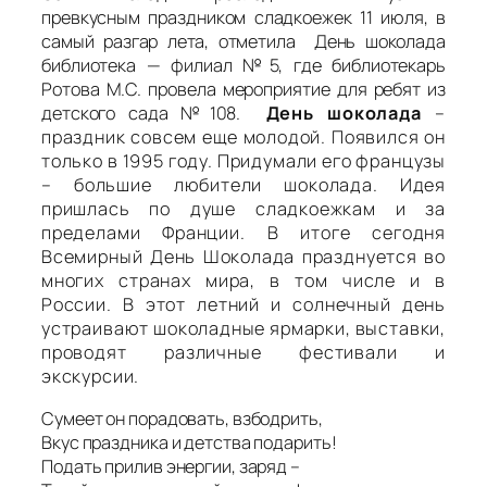
превкусным праздником сладкоежек 11 июля, в
самый разгар лета, отметила День шоколада
библиотека — филиал №5, где библиотекарь
Ротова М.С. провела мероприятие для ребят из
детского сада №108.
День шоколада
–
праздник совсем еще молодой. Появился он
только в 1995 году. Придумали его французы
– большие любители шоколада. Идея
пришлась по душе сладкоежкам и за
пределами Франции. В итоге сегодня
Всемирный День Шоколада празднуется во
многих странах мира, в том числе и в
России. В этот летний и солнечный день
устраивают шоколадные ярмарки, выставки,
проводят различные фестивали и
экскурсии.
Сумеет он порадовать, взбодрить,
Вкус праздника и детства подарить!
Подать прилив энергии, заряд –