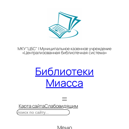
Перейти
к
содержимому
МКУ "ЦБС" | Муниципальное казенное учреждение
«Централизованная библиотечная система»
Библиотеки
Миасса
Карта сайта
Слабовидящим
Поиск
Меню