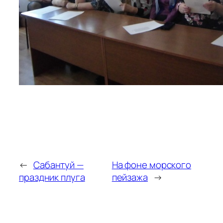
←
Сабантуй —
На фоне морского
праздник плуга
пейзажа
→