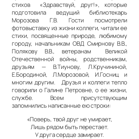
стихов «Здравствуй, друг!», которые
подготовила ведущий библиотекарь
Морозова Г.В. Гости посмотрели
фотовыставку из жизни коллеги, читали ее
стихи, посвященные природе, любимому
городу, начальникам ОВД Смирнову В.В.,
Полякову В.В., ветеранам Великой
Отечественной войны, родственникам,
друзьям — В.Тиунову, Л.Кручининой,
Е.Бородиной, Л.Морозовой, И.Госниц и
многим другим. Друзья и коллеги тепло
говорили о Галине Петровне, о ее жизни,
службе. Всем присутствующим
запомнились написанные ею строки:
«Поверь, твой друг не умирает,
Лишь рядом быть перестает.
У друга сердце замирает.