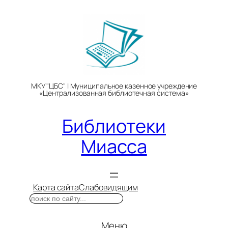
Перейти
к
содержимому
МКУ "ЦБС" | Муниципальное казенное учреждение
«Централизованная библиотечная система»
Библиотеки
Миасса
Карта сайта
Слабовидящим
Поиск
Меню