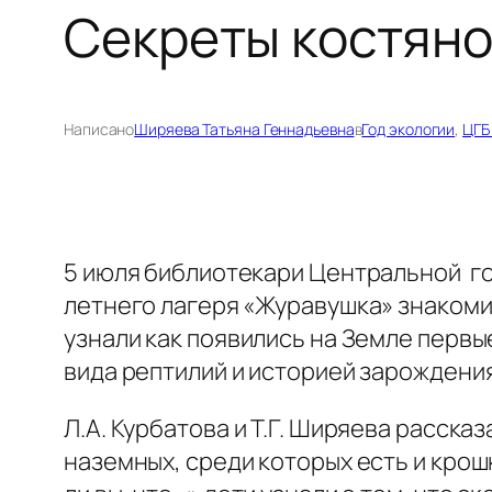
Секреты костяно
Написано
Ширяева Татьяна Геннадьевна
в
Год экологии
, 
ЦГБ
5 июля библиотекари Центральной го
летнего лагеря «Журавушка» знакоми
узнали как появились на Земле перв
вида рептилий и историей зарождени
Л.А. Курбатова и Т.Г. Ширяева расска
наземных, среди которых есть и крошки