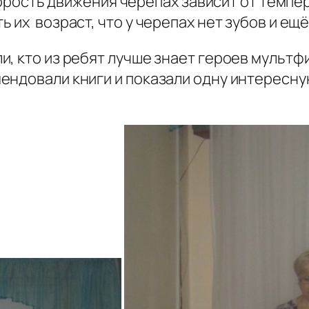
 скорость движения черепах зависит от темп
 их возраст, что у черепах нет зубов и ещ
и, кто из ребят лучше знает героев мульт
ендовали книги и показали одну интересну