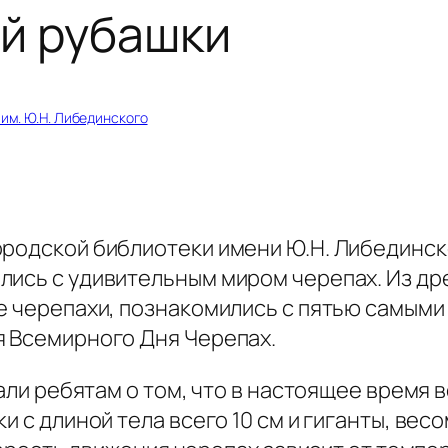
й рубашки
 им. Ю.Н. Либединского
родской библиотеки имени Ю.Н. Либединск
лись с удивительным миром черепах. Из д
ые черепахи, познакомились с пятью самым
я Всемирного Дня Черепах.
зали ребятам о том, что в настоящее время 
 с длиной тела всего 10 см и гиганты, весо