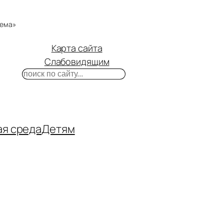
тема»
Карта сайта
Слабовидящим
Поиск
m
ube
нтакте
ая среда
Детям