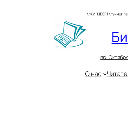
Перейти
к
МКУ "ЦБС" | Муницип
содержимому
Би
пр. Октября
О нас
Читате