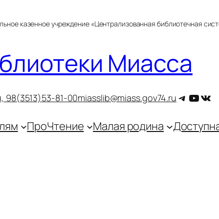
альное казенное учреждение «Централизованная библиотечная сис
блиотеки Миасса
Telegra
YouT
ВКо
, 9
8(3513)53-81-00
miasslib@miass.gov74.ru
лям
ПроЧтение
Малая родина
Доступн