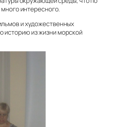
ературы окружающей среды, что по
ё много интересного.
фильмов и художественных
ю историю из жизни морской