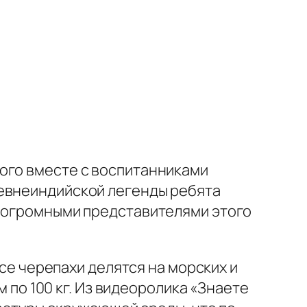
ого вместе с воспитанниками
ревнеиндийской легенды ребята
и огромными представителями этого
все черепахи делятся на морских и
м по 100 кг. Из видеоролика «Знаете