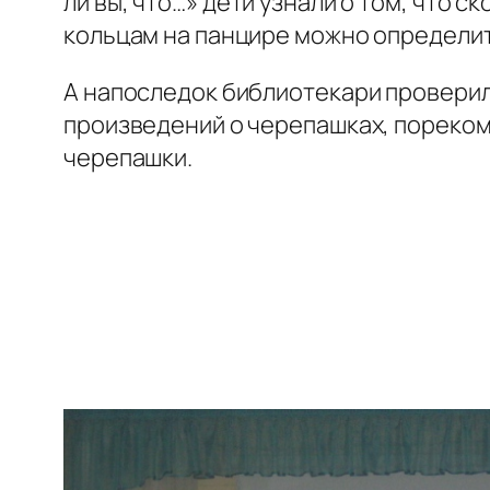
ли вы, что…» дети узнали о том, что
кольцам на панцире можно определить
А напоследок библиотекари проверил
произведений о черепашках, пореком
черепашки.