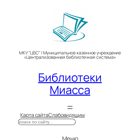
Перейти
к
содержимому
МКУ "ЦБС" | Муниципальное казенное учреждение
«Централизованная библиотечная система»
Библиотеки
Миасса
Карта сайта
Слабовидящим
Поиск
Меню