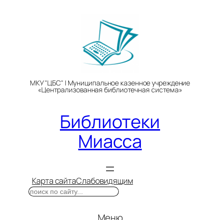
Перейти
к
содержимому
МКУ "ЦБС" | Муниципальное казенное учреждение
«Централизованная библиотечная система»
Библиотеки
Миасса
Карта сайта
Слабовидящим
Поиск
Меню