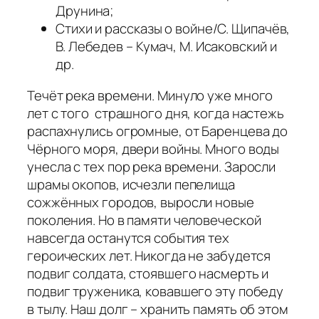
Друнина;
Стихи и рассказы о войне/С. Щипачёв,
В. Лебедев – Кумач, М. Исаковский и
др.
Течёт река времени. Минуло уже много
лет с того страшного дня, когда настежь
распахнулись огромные, от Баренцева до
Чёрного моря, двери войны. Много воды
унесла с тех пор река времени. Заросли
шрамы окопов, исчезли пепелища
сожжённых городов, выросли новые
поколения. Но в памяти человеческой
навсегда останутся события тех
героических лет. Никогда не забудется
подвиг солдата, стоявшего насмерть и
подвиг труженика, ковавшего эту победу
в тылу. Наш долг – хранить память об этом