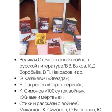
Великая Отечественная война в
русской литературе/В.В. Быков, К.Д.
Воробьёв, В.П. Некрасов и др.;
Э. Казакевич «Звезда»;
Б. Лавренёв «Сорок первый»;
К. Симонов «100 суток войны»,
«Живые и мёртвые»;
Стихи и рассказы о войне/С.
Михалков, К. Симонов, О. Бергольц, Ю.