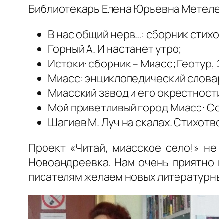
Библиотекарь Елена Юрьевна Метелев
В нас общий нерв…: сборник стихо
Горный А. И настанет утро;
Истоки: сборник – Миасс; Геотур, 2
Миасс: энциклопедический слова
Миасский завод и его окрестности 
Мой приветливый город Миасс: Сост
Шагиев М. Луч на скалах. Стихотв
Проект «Читай, миасское село!» не
Новоандреевка. Нам очень приятно 
писателям желаем новых литературны