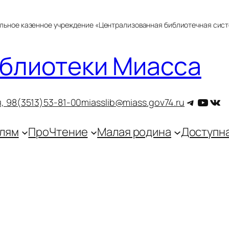
альное казенное учреждение «Централизованная библиотечная сис
блиотеки Миасса
Telegra
YouT
ВКо
, 9
8(3513)53-81-00
miasslib@miass.gov74.ru
лям
ПроЧтение
Малая родина
Доступн