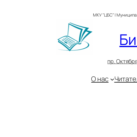
Перейти
к
МКУ "ЦБС" | Муницип
содержимому
Би
пр. Октября
О нас
Читате