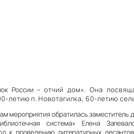
лок России –
отчий дом». Она посвя
200-летию п. Новотагилка, 60-летию се
кам мероприятия обратилась заместитель 
иблиотечная система» Елена Запевал
од к проведению литературных десанто