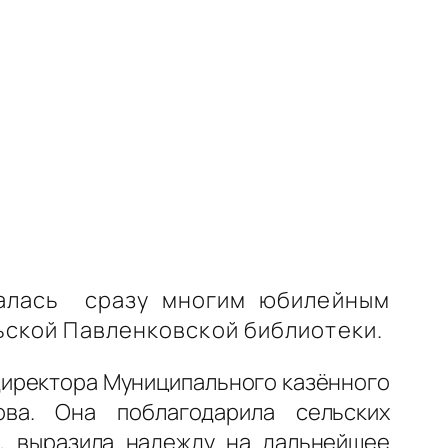
щалась сразу многим юбилейным
льской Павленковской библиотеки.
директора Муниципального казённого
ова. Она поблагодарила сельских
в, выразила надежду на дальнейшее