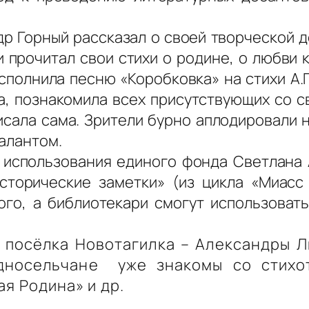
др Горный рассказал о своей творческой д
и прочитал свои стихи о родине, о любви
полнила песню «Коробковка» на стихи А.Г
, познакомила всех присутствующих со св
писала сама. Зрители бурно аплодировали 
талантом.
 использования единого фонда Светлана
сторические заметки» (из цикла «Миасс 
го, а библиотекари смогут использоват
й посёлка Новотагилка – Александры 
дносельчане уже знакомы со стихо
ая Родина» и др.