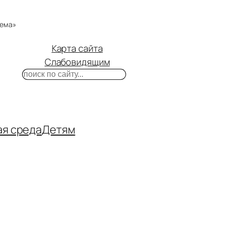
тема»
Карта сайта
Слабовидящим
Поиск
m
ube
нтакте
ая среда
Детям