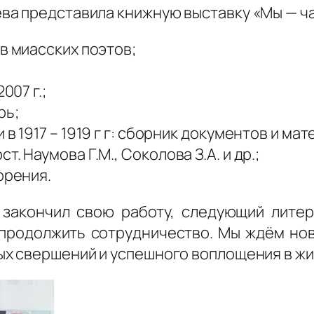
а представила книжную выставку «Мы — час
в миасских поэтов;
007 г.;
рь;
в 1917 – 1919 г г: сборник документов и мат
. Наумова Г.М., Соколова З.А. и др.;
орения.
 закончил свою работу, следующий лите
продолжить сотрудничество. Мы ждём но
х свершений и успешного воплощения в жи