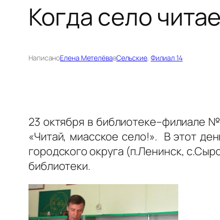
Когда село чита
Написано
Елена Метелёва
в
Сельские
, 
Филиал 14
23 октября в библиотеке–филиале №
«Читай, миасское село!». В этот де
городского округа (п.Ленинск, с.Сыро
библиотеки.