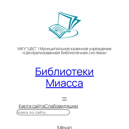
Перейти
к
содержимому
МКУ "ЦБС" | Муниципальное казенное учреждение
«Централизованная библиотечная система»
Библиотеки
Миасса
Карта сайта
Слабовидящим
Поиск
Меню