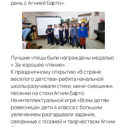
день с Агнией Барто».
Лучшие чтецы были награждены медалью
» За хорошее чтение».
К праздничному открытию «В стране
веселого детства» ребята начальной
школы разучивали стихи, мини-смешинки,
песенки на стихи Агнии Барто.
На интеллектуальной игре «Всем детям
ровесница» дети 4 класса с большим
увлечением разгадывали задания,
связанные с поэзией и творчеством Агнии