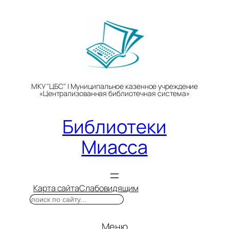
Перейти
к
содержимому
МКУ "ЦБС" | Муниципальное казенное учреждение
«Централизованная библиотечная система»
Библиотеки
Миасса
Карта сайта
Слабовидящим
Поиск
Меню