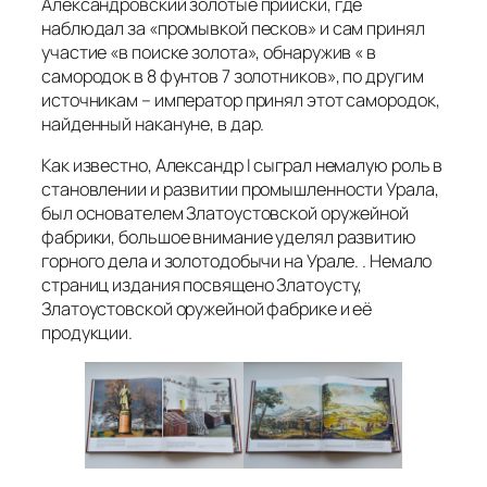
Александровский золотые прииски, где
наблюдал за «промывкой песков» и сам принял
участие «в поиске золота», обнаружив « в
самородок в 8 фунтов 7 золотников», по другим
источникам – император принял этот самородок,
найденный накануне, в дар.
Как известно, Александр I сыграл немалую роль в
становлении и развитии промышленности Урала,
был основателем Златоустовской оружейной
фабрики, большое внимание уделял развитию
горного дела и золотодобычи на Урале. . Немало
страниц издания посвящено Златоусту,
Златоустовской оружейной фабрике и её
продукции.