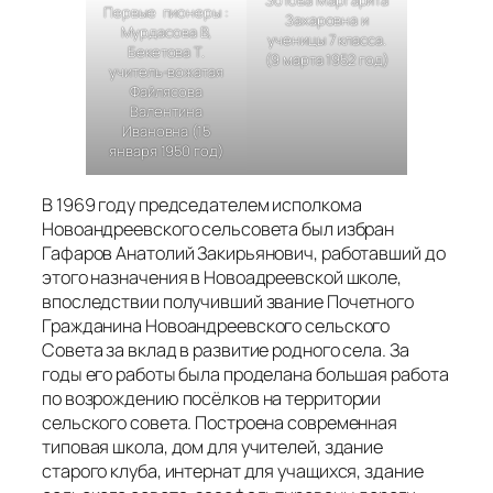
Первые пионеры :
Захаровна и
Мурдасова В,
ученицы 7 класса.
Бекетова Т.
(9 марта 1952 год)
учитель-вожатая
Файлясова
Валентина
Ивановна (15
января 1950 год)
В 1969 году председателем исполкома
Новоандреевского сельсовета был избран
Гафаров Анатолий Закирьянович, работавший до
этого назначения в Новоадреевской школе,
впоследствии получивший звание Почетного
Гражданина Новоандреевского сельского
Совета за вклад в развитие родного села. За
годы его работы была проделана большая работа
по возрождению посёлков на территории
сельского совета. Построена современная
типовая школа, дом для учителей, здание
старого клуба, интернат для учащихся, здание