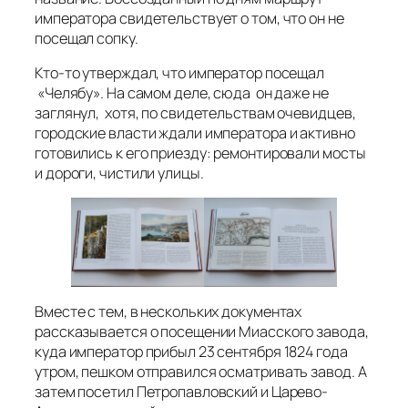
императора свидетельствует о том, что он не
посещал сопку.
Кто-то утверждал, что император посещал
«Челябу». На самом деле, сюда он даже не
заглянул, хотя, по свидетельствам очевидцев,
городские власти ждали императора и активно
готовились к его приезду: ремонтировали мосты
и дороги, чистили улицы.
Вместе с тем, в нескольких документах
рассказывается о посещении Миасского завода,
куда император прибыл 23 сентября 1824 года
утром, пешком отправился осматривать завод. А
затем посетил Петропавловский и Царево-