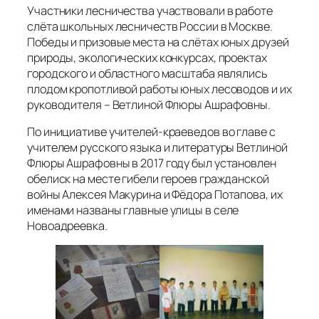
Участники лесничества участвовали в работе
слёта школьных лесничеств России в Москве.
Победы и призовые места на слётах юных друзей
природы, экологических конкурсах, проектах
городского и областного масштаба являлись
плодом кропотливой работы юных лесоводов и их
руководителя – Ветлиной Флюры Ашрафовны.
По инициативе учителей-краеведов во главе с
учителем русского языка и литературы Ветлиной
Флюры Ашрафовны в 2017 году был установлен
обелиск на месте гибели героев гражданской
войны Алексея Макурина и Фёдора Потапова, их
именами названы главные улицы в селе
Новоадреевка.