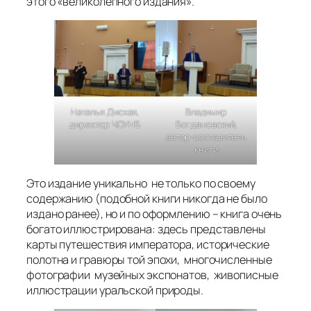
этого «великолепного издания».
Наталья Диская,
Владимир
директор ЧОУНБ
Богдановский,
автор-составитель
книги
Это издание уникально не только по своему
содержанию (подобной книги никогда не было
издано ранее), но и по оформлению – книга очень
богато иллюстрирована: здесь представлены
карты путешествия императора, исторические
полотна и гравюры той эпохи, многочисленные
фотографии музейных экспонатов, живописные
иллюстрации уральской природы.