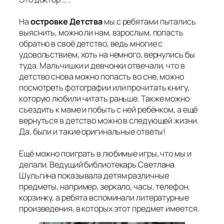
На
островке Детства
мы с ребятами пытались
выяснить, можно ли нам, взрослым, попасть
обратно в своё детство, ведь многие с
удовольствием, хоть на немного, вернулись бы
туда. Мальчишки и девчонки отвечали, что в
детство снова можно попасть во сне, можно
посмотреть фотографии или прочитать книгу,
которую любили читать раньше. Также можно
съездить к маме и побыть с ней ребёнком, а ещё
вернуться в детство можно в следующей жизни.
Да, были и такие оригинальные ответы!
Ещё можно поиграть в любимые игры, что мы и
делали. Ведущий библиотекарь Светлана
Шульгина показывала детям различные
предметы, например, зеркало, часы, телефон,
корзинку, а ребята вспоминали литературные
произведения, в которых этот предмет имеется.