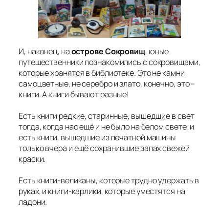
И, наконец, на
острове
Сокровищ
, юные
путешественники познакомились с сокровищами,
которые хранятся в библиотеке. Это не камни
самоцветные, не серебро и злато, конечно, это –
книги. А книги бывают разные!
Есть книги редкие, старинные, вышедшие в свет
тогда, когда нас ещё и не было на белом свете, и
есть книги, вышедшие из печатной машины
только вчера и ещё сохранившие запах свежей
краски.
Есть книги-великаны, которые трудно удержать в
руках, и книги-карлики, которые уместятся на
ладони.