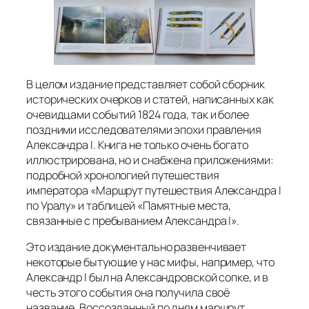
В целом издание представляет собой сборник
исторических очерков и статей, написанных как
очевидцами событий 1824 года, так и более
поздними исследователями эпохи правления
Александра I. Книга не только очень богато
иллюстрирована, но и снабжена приложениями:
подробной хронологией путешествия
императора «Маршрут путешествия Александра I
по Уралу» и таблицей «Памятные места,
связанные с пребыванием Александра I».
Это издание документально развенчивает
некоторые бытующие у нас мифы, например, что
Александр I был на Александровской сопке, и в
честь этого события она получила своё
название. Воссозданный по дням маршрут