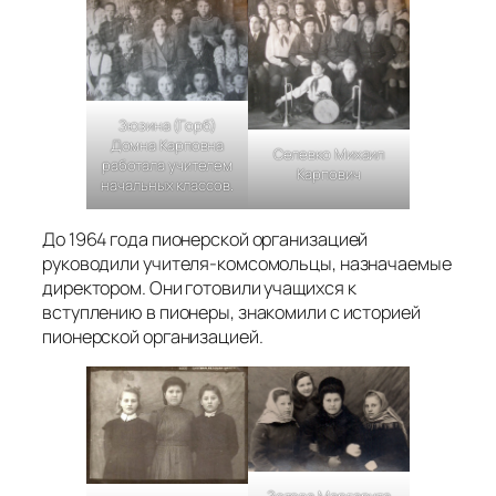
Зюзина (Горб)
Домна Карповна
Селевко Михаил
работала учителем
Карпович
начальных классов.
До 1964 года пионерской организацией
руководили учителя-комсомольцы, назначаемые
директором. Они готовили учащихся к
вступлению в пионеры, знакомили с историей
пионерской организацией.
Зотова Маргарита