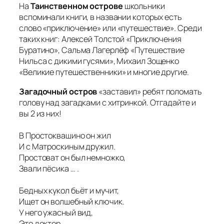
На
Таинственном острове
школьники
вспоминали книги, в названии которых есть
слово «приключение» или «путешествие». Среди
таких книг: Алексей Толстой «Приключения
Буратино», Сальма Лагерлёф «Путешествие
Нильса с дикими гусями», Михаил Зощенко
«Великие путешественники» и многие другие.
Загадочный остров
«заставил» ребят поломать
голову над загадками с хитринкой. Отгадайте и
вы 2 из них!
В Простоквашино он жил
И с Матроскиным дружил.
Простоват он был немножко,
Звали пёсика … .
Бедных кукол бьёт и мучит,
Ищет он волшебный ключик.
У него ужасный вид,
Это доктор … .