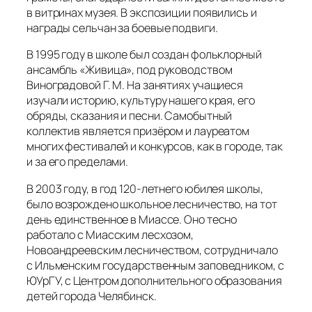
в витринах музея. В экспозиции появились и
награды сельчан за боевые подвиги.
В 1995 году в школе был создан фольклорный
ансамбль «Живица», под руководством
Виноградовой Г. М. На занятиях учащиеся
изучали историю, культуру нашего края, его
обряды, сказания и песни. Самобытный
коллектив является призёром и лауреатом
многих фестивалей и конкурсов, как в городе, так
и за его пределами.
В 2003 году, в год 120-летнего юбилея школы,
было возрождено школьное лесничество, на тот
день единственное в Миассе. Оно тесно
работало с Миасским лесхозом,
Новоандреевским лесничеством, сотрудничало
с Ильменским государственным заповедником, с
ЮУрГУ, с Центром дополнительного образования
детей города Челябинск.