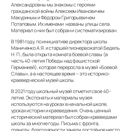
Александровны мы знакомы с героями
гражданской войны Алексеем Ивановичем
Макуриным и Фёдором Григорьевичем
Потаповым. Их именами названы улицы села.
Материал о них был собран и систематизирован.
В 1981 году, по инициативе директора школы
Маниченко А.Я. и старшей пионервожатой Бедель
Н. П., была открыта комната боевой славы (в
честь 40-летия Победы над фашистской
Германией), которая переросла в музей «Боевой
Славы», а в настоящее время – это историко-
краеведческий музей школы.
В 2021 году школьный музей отметил свое 40-
летие. Экспонаты и материалы музея
используются на уроках в начальной школе,
уроках истории и краеведения. Очень ценный
исторический материал был собран краеведами
школы за многие годы. Письма с фронта,
грамоты, благодарности заняли достойное место