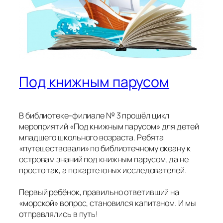
Под книжным парусом
В библиотеке-филиале № 3 прошёл цикл
мероприятий «Под книжным парусом» для детей
младшего школьного возраста. Ребята
«путешествовали» по библиотечному океану к
островам знаний под книжным парусом, да не
просто так, а по карте юных исследователей.
Первый ребёнок, правильно ответивший на
«морской» вопрос, становился капитаном. И мы
отправлялись в путь!