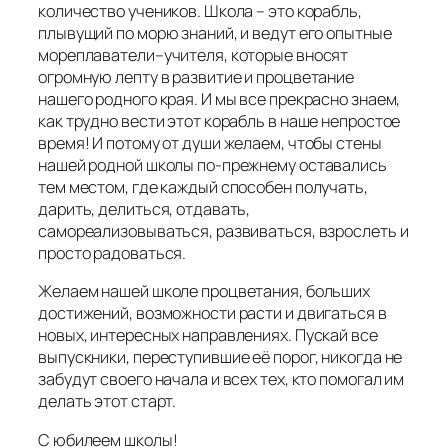
количество учеников. Школа – это корабль,
плывущий по морю знаний, и ведут его опытные
мореплаватели–учителя, которые вносят
огромную лепту в развитие и процветание
нашего родного края. И мы все прекрасно знаем,
как трудно вести этот корабль в наше непростое
время! И потому от души желаем, чтобы стены
нашей родной школы по-прежнему оставались
тем местом, где каждый способен получать,
дарить, делиться, отдавать,
самореализовываться, развиваться, взрослеть и
просто радоваться.
Желаем нашей школе процветания, больших
достижений, возможности расти и двигаться в
новых, интересных направлениях. Пускай все
выпускники, переступившие её порог, никогда не
забудут своего начала и всех тех, кто помогал им
делать этот старт.
С юбилеем школы!