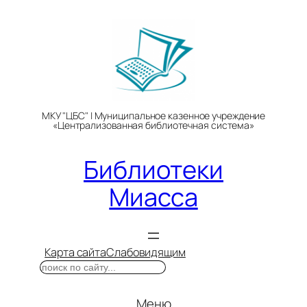
Перейти
к
содержимому
МКУ "ЦБС" | Муниципальное казенное учреждение
«Централизованная библиотечная система»
Библиотеки
Миасса
Карта сайта
Слабовидящим
Поиск
Меню