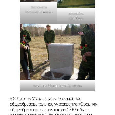
экспонаты
школьного музея
ансамбль
«Живица»
памятник Макурину и Потапову
В 2015 году Муниципальное казенное
общеобразовательное учреждение «Средняя
общеобразовательная школа № 53» было