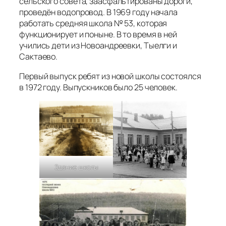
сельского совета, заасфальтированы дороги,
проведён водопровод. В 1969 году начала
работать средняя школа № 53, которая
функционирует и поныне. В то время в ней
учились дети из Новоандреевки, Тыелги и
Сактаево.
Первый выпуск ребят из новой школы состоялся
в 1972 году. Выпускников было 25 человек.
Здание школы