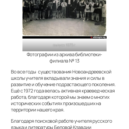
выпуск 1975 г.
Фотографии из архива библиотеки-
филиала № 13
Во все годы существования Новоандреевской
школы учителя вкладывали знания и силы в
развитие и обучение подрастающего поколения.
Ещё с 1972 года велась активная краеведческая
работа, благодаря которой мы знаем о многих
исторических событиях произошедших на
территории нашего края.
Благодаря поисковой работе учителя русского
языка и литературы Беловой Клавдии