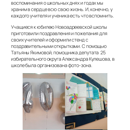
воспоминания о школьных днях и годах мы
храним в сердце всю свою жизнь. И, конечно, у
каждого учителя и ученика есть что вспомнить.
Учащиеся к юбилею Новоадреевской школы
приготовили поздравления и пожелания для
своих учителей и оформили стенд с
поздравительными открытками. С помощью
Татьяны Якимовой, помощника депутата 25
избирательного округа Александра Кулешова, в
школе была организована фото-зона.