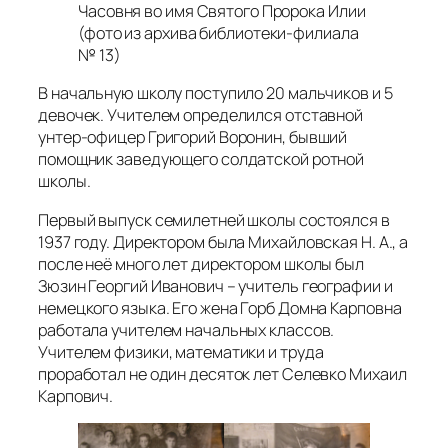
Часовня во имя Святого Пророка Илии
(фото из архива библиотеки-филиала
№ 13)
В начальную школу поступило 20 мальчиков и 5
девочек. Учителем определился отставной
унтер-офицер Григорий Воронин, бывший
помощник заведующего солдатской ротной
школы.
Первый выпуск семилетней школы состоялся в
1937 году. Директором была Михайловская Н. А., а
после неё много лет директором школы был
Зюзин Георгий Иванович – учитель географии и
немецкого языка. Его жена Горб Домна Карповна
работала учителем начальных классов.
Учителем физики, математики и труда
проработал не один десяток лет Селевко Михаил
Карпович.