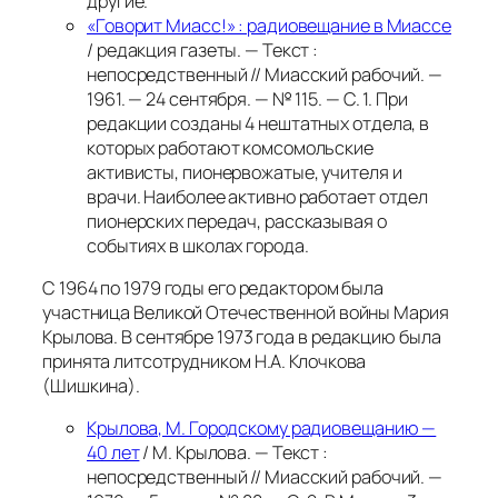
другие.
«Говорит Миасс!» : радиовещание в Миассе
/ редакция газеты. — Текст :
непосредственный // Миасский рабочий. —
1961. — 24 сентября. — № 115. — С. 1.
При
редакции созданы 4 нештатных отдела, в
которых работают комсомольские
активисты, пионервожатые, учителя и
врачи. Наиболее активно работает отдел
пионерских передач, рассказывая о
событиях в школах города.
С 1964 по 1979 годы его редактором была
участница Великой Отечественной войны Мария
Крылова. В сентябре 1973 года в редакцию была
принята литсотрудником Н.А. Клочкова
(Шишкина).
Крылова, М. Городскому радиовещанию —
40 лет
/ М. Крылова. — Текст :
непосредственный // Миасский рабочий. —