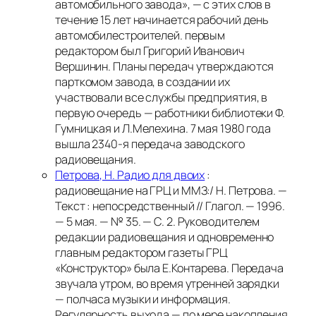
автомобильного завода», — с этих слов в
течение 15 лет начинается рабочий день
автомобилестроителей. первым
редактором был Григорий Иванович
Вершинин. Планы передач утверждаются
парткомом завода, в создании их
участвовали все службы предприятия, в
первую очередь — работники библиотеки Ф.
Гумницкая и Л.Мелехина. 7 мая 1980 года
вышла 2340-я передача заводского
радиовещания.
Петрова, Н. Радио для двоих
:
радиовещание на ГРЦ и ММЗ:/ Н. Петрова. —
Текст : непосредственный // Глагол. — 1996.
— 5 мая. — № 35. — С. 2.
Руководителем
редакции радиовещания и одновременно
главным редактором газеты ГРЦ
«Конструктор» была Е.Контарева. Передача
звучала утром, во время утренней зарядки
— полчаса музыки и информация.
Регулярность выхода — по мере накопления