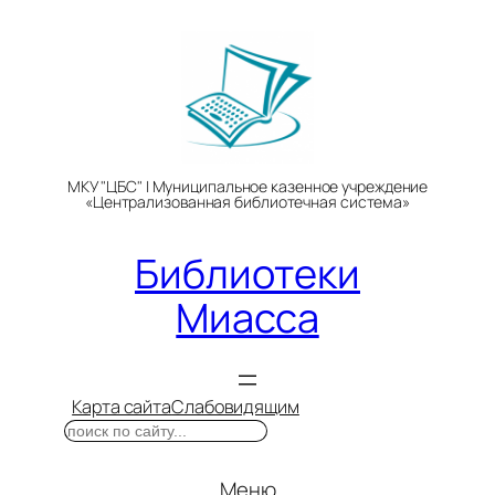
Перейти
к
содержимому
МКУ "ЦБС" | Муниципальное казенное учреждение
«Централизованная библиотечная система»
Библиотеки
Миасса
Карта сайта
Слабовидящим
Поиск
Меню