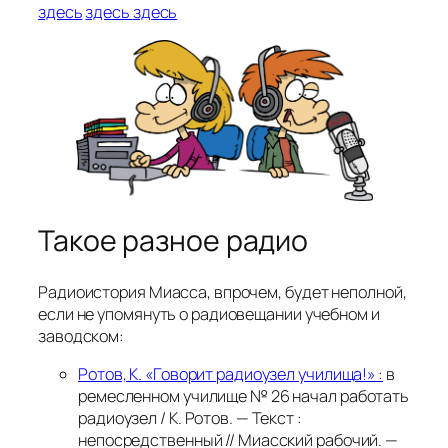
здесь
здесь
здесь
Такое разное радио
Радиоистория Миасса, впрочем, будет неполной,
если не упомянуть о радиовещании учебном и
заводском:
Ротов, К. «Говорит радиоузел училища!» :
в
ремесленном училище № 26 начал работать
радиоузел / К. Ротов. — Текст :
непосредственный // Миасский рабочий. —