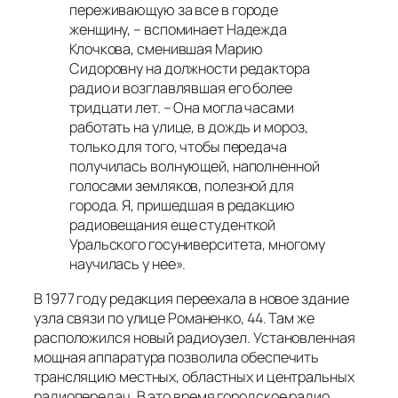
переживающую за все в городе
женщину, – вспоминает Надежда
Клочкова, сменившая Марию
Сидоровну на должности редактора
радио и возглавлявшая его более
тридцати лет. – Она могла часами
работать на улице, в дождь и мороз,
только для того, чтобы передача
получилась волнующей, наполненной
голосами земляков, полезной для
города. Я, пришедшая в редакцию
радиовещания еще студенткой
Уральского госуниверситета, многому
научилась у нее».
В 1977 году редакция переехала в новое здание
узла связи по улице Романенко, 44. Там же
расположился новый радиоузел. Установленная
мощная аппаратура позволила обеспечить
трансляцию местных, областных и центральных
радиопередач. В это время городское радио