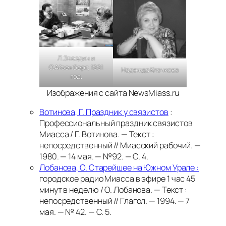
Л.Звездин и
О.Айзенберг, 1991
Надежда Клочкова
год.
Изображения с сайта NewsMiass.ru
Вотинова, Г. Праздник у связистов
:
Профессиональный праздник связистов
Миасса / Г. Вотинова. — Текст :
непосредственный // Миасский рабочий. —
1980. — 14 мая. — №92. — С. 4.
Лобанова, О. Старейшее на Южном Урале :
городское радио Миасса в эфире 1 час 45
минут в неделю / О. Лобанова. — Текст :
непосредственный // Глагол. — 1994. — 7
мая. — № 42. — С. 5.