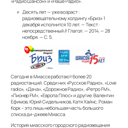
«Радио Шансон» и «Наше Радио».
Десять лет — уже возраст :
радиовещательному холдингу «Бриз» 1
декабря исполнится 10 лет. — Текст :
непосредственный // Глагол. — 2014. — 28
ноября. — С. 5.
Сегодня в Миассе работают более 20
радиостанций. Среди них «Русское Радио», «Love
radio», «Дача», «Дорожное Радио», «Ретро FM»,
«Пионер FM», «Европа Плюс» и другие. Валентин
Ефимов, Юрий Сидельников, Катя Хайнс, Роман
Корк – это лишь небольшая часть большого
списка ди-джеев Миасса.
История миасского городского радиовещания