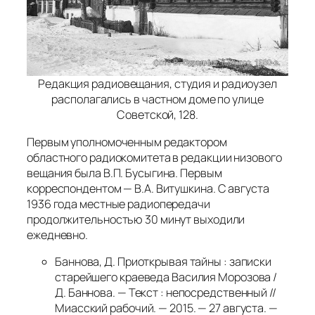
Редакция радиовещания, студия и радиоузел
располагались в частном доме по улице
Советской, 128.
Первым уполномоченным редактором
областного радиокомитета в редакции низового
вещания была В.П. Бусыгина. Первым
корреспондентом — В.А. Витушкина. С августа
1936 года местные радиопередачи
продолжительностью 30 минут выходили
ежедневно.
Баннова, Д. Приоткрывая тайны : записки
старейшего краеведа Василия Морозова /
Д. Баннова. — Текст : непосредственный //
Миасский рабочий. — 2015. — 27 августа. —