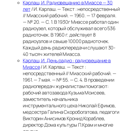
Карлаш, И. Радиовещанию в Миассе — 30
лет
/ И. Карлаш. — Текст : непосредственный
// Миасский рабочий. — 1960. — 17 февраля.
— № 20. — С. 1.
В 1930г Миассе работал один
радиоузел, который обслуживал всего 536
радиоточек. В 1960 г. действует 8
радиоузлов и свыше 10000 радиоточек.
Каждый день радиопередачи слушают 30-
40 тысяч жителей Миасса.
Карлаш, И. День радио : радиовещание в
Миассе
/ И. Карлаш. — Текст :
непосредственный // Миасский рабочий. —
1961. — 7 мая. — № 55. — С. 4.
В проведении
радиопередач журналистам помогают:
рабочий автозавода Кузьма Моисеев,
заместитель начальника
инструментального цеха Николай Ефимов,
медсестра Галина Скоробогатова, педагоги
Викторин Анисимов Кронид Кораблев,
директор Дома культуры П.Крам и многие