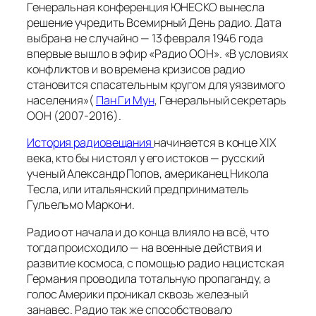
Генеральная конференция ЮНЕСКО вынесла
решение учредить Всемирный День радио. Дата
выбрана не случайно — 13 февраля 1946 года
впервые вышло в эфир «Радио ООН». «В условиях
конфликтов и во времена кризисов радио
становится спасательным кругом для уязвимого
населения»(
Пан Ги Мун
, Генеральный секретарь
ООН (2007-2016).
История радиовещания
начинается в конце XIX
века, кто бы ни стоял у его истоков — русский
ученый Александр Попов, американец Никола
Тесла, или итальянский предприниматель
Гульельмо Маркони.
Радио от начала и до конца влияло на всё, что
тогда происходило — на военные действия и
развитие космоса, с помощью радио нацистская
Германия проводила тотальную пропаганду, а
голос Америки проникал сквозь железный
занавес. Радио так же способствовало