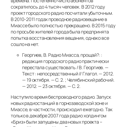
времена. Постепенно число абонентов
сократилось до 4 тысяч человек. В 2012 году
проект городского радио посчитали убыточным.
В 2010-2011 годах проводное радиовещание в
Миассе было полностью прекращено. В 2015 году
по просьбе жителей города была предпринята
попытка восстановления вещания, однако все
сошло на нет.
Георгиев, В. Радио Миасса, прощай?: :
редакция городского радио практически
перестала существовать / В. Георгиев. —
Текст : непосредственный // Глагол. — 2012.
— 19 октября. — С. 2. ; Челябинский рабочий.
— 2012. — 23 октября. — С. 2.
Наступило время беспроводного радио. Запуск
новых радиостанций в горнозаводской зоне и
Миассе, в частности, происходил ежегодно. Так
только в декабре 2007 года радио холдингом
«Бриз» были запущены два новых проекта –