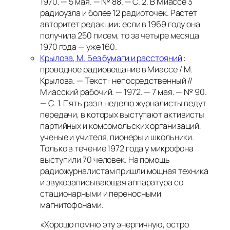
1970. — 5 мая. — № 88. — С. 2.
В Миассе 3
радиоузла и более 12 радиоточек. Растет
авторитет редакции: если в 1969 году она
получила 250 писем, то за четыре месяца
1970 года — уже 160.
Крылова, М. Без бумаги и расстояний
:
проводное радиовещание в Миассе / М.
Крылова. — Текст : непосредственный //
Миасский рабочий. — 1972. — 7 мая. — № 90.
— С. 1.
Пять раз в неделю журналисты ведут
передачи, в которых выступают активисты
партийных и комсомольских организаций,
ученые и учителя, пионеры и школьники.
Только в течение 1972 года у микрофона
выступили 70 человек. На помощь
радиожурналистам пришли мощная техника
и звукозаписывающая аппаратура со
стационарными и переносными
магнитофонами.
«Хорошо помню эту энергичную, остро