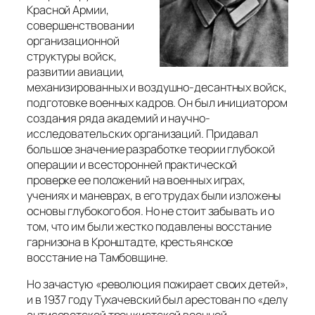
Красной Армии,
совершенствовании
организационной
структуры войск,
развитии авиации,
механизированных и воздушно-десантных войск,
подготовке военных кадров. Он был инициатором
создания ряда академий и научно-
исследовательских организаций. Придавал
большое значение разработке теории глубокой
операции и всесторонней практической
проверке ее положений на военных играх,
учениях и маневрах, в его трудах были изложены
основы глубокого боя. Но не стоит забывать и о
том, что им были жестко подавлены восстание
гарнизона в Кронштадте, крестьянское
восстание на Тамбовщине.
Но зачастую «революция пожирает своих детей»,
и в 1937 году Тухачевский был арестован по «делу