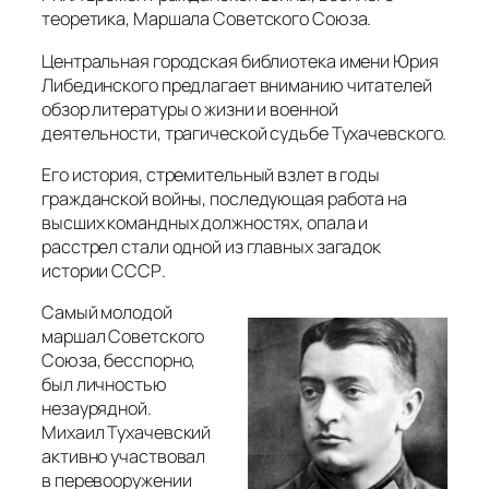
теоретика, Маршала Советского Союза.
Центральная городская библиотека имени Юрия
Либединского предлагает вниманию читателей
обзор литературы о жизни и военной
деятельности, трагической судьбе Тухачевского.
Его история, стремительный взлет в годы
гражданской войны, последующая работа на
высших командных должностях, опала и
расстрел стали одной из главных загадок
истории СССР.
Самый молодой
маршал Советского
Союза, бесспорно,
был личностью
незаурядной.
Михаил Тухачевский
активно участвовал
в перевооружении