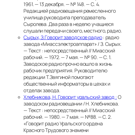
1961. — 13 декабря. — № 148. — С. 4.
Редакцией радиовещания ремесленного
училища руководила преподаватель
Сыролева. Два раза в неделю учащиеся
слушали передачи своего, местного, радио.
Сырых, З.Говорит заводское радио
: радио
завода «Миассэлектроаппарат» / З. Сырых.
— Текст : непосредственный // Миасский
рабочий. — 1972. — 7 мая. — № 90. — С. 1.
Заводское радио прочно вошло в жизнь
рабочих предприятия. Руководителю
редакции Т.Звягиной помогают
общественный информаторы в цехах и
отделах завода.
Хлебникова, Н. Говорит уральский завод :
О
заводском радиовещании / Н. Хлебникова.
— Текст : непосредственный // Миасский
рабочий. — 1980. — 7 мая. — №88. — С. 2.
«Говорит радио Уральского ордена
Красного Трудового знамени