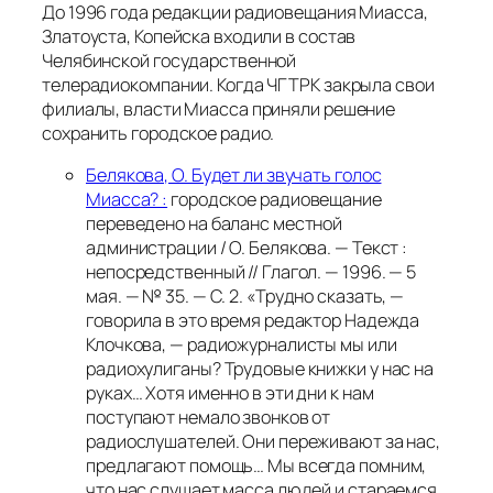
До 1996 года редакции радиовещания Миасса,
Златоуста, Копейска входили в состав
Челябинской государственной
телерадиокомпании. Когда ЧГТРК закрыла свои
филиалы, власти Миасса приняли решение
сохранить городское радио.
Белякова, О. Будет ли звучать голос
Миасса? :
городское радиовещание
переведено на баланс местной
администрации / О. Белякова. — Текст :
непосредственный // Глагол. — 1996. — 5
мая. — № 35. — С. 2.
«Трудно сказать, —
говорила в это время редактор Надежда
Клочкова, — радиожурналисты мы или
радиохулиганы? Трудовые книжки у нас на
руках… Хотя именно в эти дни к нам
поступают немало звонков от
радиослушателей. Они переживают за нас,
предлагают помощь… Мы всегда помним,
что нас слушает масса людей и стараемся