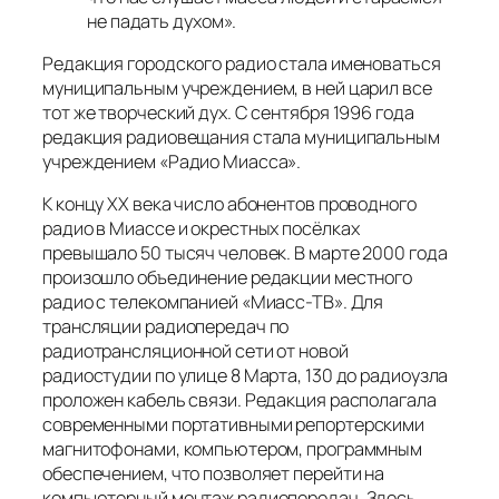
не падать духом».
Редакция городского радио стала именоваться
муниципальным учреждением, в ней царил все
тот же творческий дух. С сентября 1996 года
редакция радиовещания стала муниципальным
учреждением «Радио Миасса».
К концу ХХ века число абонентов проводного
радио в Миассе и окрестных посёлках
превышало 50 тысяч человек. В марте 2000 года
произошло объединение редакции местного
радио с телекомпанией «Миасс-ТВ». Для
трансляции радиопередач по
радиотрансляционной сети от новой
радиостудии по улице 8 Марта, 130 до радиоузла
проложен кабель связи. Редакция располагала
современными портативными репортерскими
магнитофонами, компьютером, программным
обеспечением, что позволяет перейти на
компьютерный монтаж радиопередач. Здесь