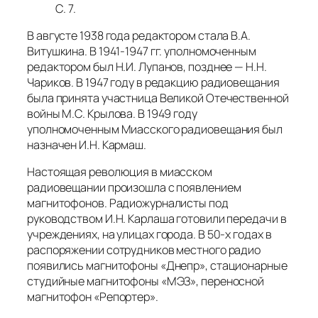
С. 7.
В августе 1938 года редактором стала В.А.
Витушкина. В 1941-1947 гг. уполномоченным
редактором был Н.И. Лупанов, позднее — Н.Н.
Чариков. В 1947 году в редакцию радиовещания
была принята участница Великой Отечественной
войны М.С. Крылова. В 1949 году
уполномоченным Миасского радиовещания был
назначен И.Н. Кармаш.
Настоящая революция в миасском
радиовещании произошла с появлением
магнитофонов. Радиожурналисты под
руководством И.Н. Карлаша готовили передачи в
учреждениях, на улицах города. В 50-х годах в
распоряжении сотрудников местного радио
появились магнитофоны «Днепр», стационарные
студийные магнитофоны «МЭЗ», переносной
магнитофон «Репортер».