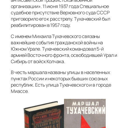
антисоветской троцкистской военной
организации». 11 июня 1937 года Специальное
судебное присутствие Верховного суда СССР
приговорило его к расстрелу. Тухачевский был
реабилитирован в 1957 году.
С именем Михаила Тухачевского связаны
важнейшие события гражданской войны на
Южном Урале. Тухачевский командовал 5-й
армией Восточного фронта, освободившей Урал и
Сибирь от войск Колчака.
В честь маршала названы улицы в населенных
пунктах России и некоторых бывших союзных
республик. Есть улица Тухачевского и в городе
Миассе.