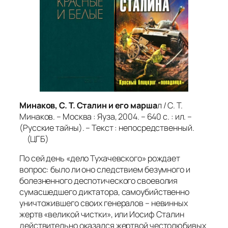
Минаков, С. Т. Сталин и его марша
л / С. Т.
Минаков. – Москва : Яуза, 2004. – 640 с. : ил. –
(Русские тайны). – Текст : непосредственный.
(ЦГБ)
По сей день «дело Тухачевского» рождает
вопрос: было ли оно следствием безумного и
болезненного деспотического своеволия
сумасшедшего диктатора, самоубийственно
уничтожившего своих генералов – невинных
жертв «великой чистки», или Иосиф Сталин
действительно оказался жертвой честолюбивых