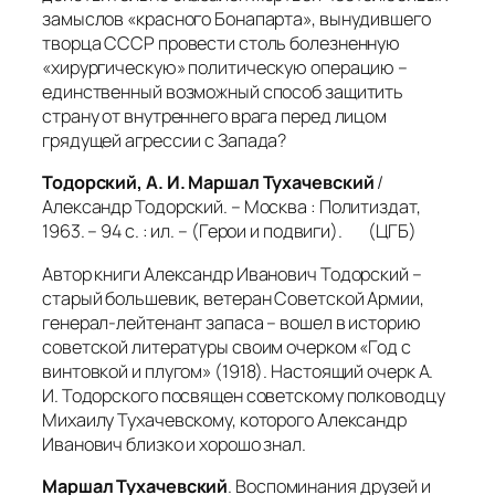
замыслов «красного Бонапарта», вынудившего
творца СССР провести столь болезненную
«хирургическую» политическую операцию –
единственный возможный способ защитить
страну от внутреннего врага перед лицом
грядущей агрессии с Запада?
Тодорский, А. И. Маршал Тухачевский
/
Александр Тодорский. – Москва : Политиздат,
1963. – 94 с. : ил. – (Герои и подвиги). (ЦГБ)
Автор книги Александр Иванович Тодорский –
старый большевик, ветеран Советской Армии,
генерал-лейтенант запаса – вошел в историю
советской литературы своим очерком «Год с
винтовкой и плугом» (1918). Настоящий очерк А.
И. Тодорского посвящен советскому полководцу
Михаилу Тухачевскому, которого Александр
Иванович близко и хорошо знал.
Маршал Тухачевский
. Воспоминания друзей и