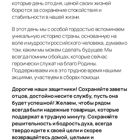
которые день ото дня, ценой своих жизней
борются за сохранение спокойствия и
стабильности в нашей жизни.
В этот день мы с особой гордостью вспоминаем
уникальную историю страны, основанную на
воле и мудрости российского человека, думаем о
том, каким мы можем сделать будущее. Мы
всегда помним о бойцах, которые сейчас
героически служат на благо Родины.
Поддерживаем их в это трудное время нашими
акциями, участвуем в сборах помощи.
Дорогие наши защитники! Сохраняйте заветы
отцов, достойно несите службу, пусть она
будет успешной! Желаем, чтобы рядом
всегда были надежные товарищи, которые
поддержат в трудную минуту. Сохраняйте
решительность и бодрость духа, всегда
твердо идите к своей цели и скорее
возвращайтесь домой, целыми и