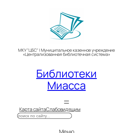
Перейти
к
содержимому
МКУ "ЦБС" | Муниципальное казенное учреждение
«Централизованная библиотечная система»
Библиотеки
Миасса
Карта сайта
Слабовидящим
Поиск
Меню