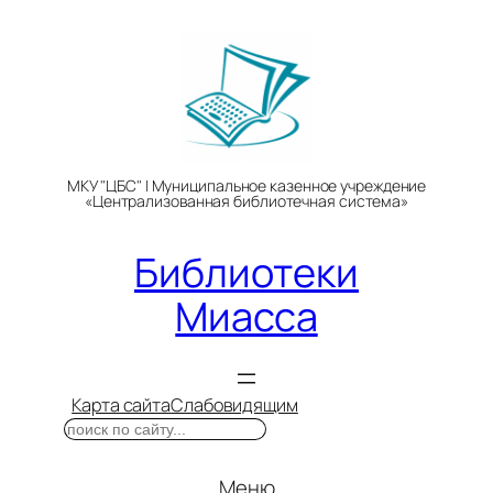
Перейти
к
содержимому
МКУ "ЦБС" | Муниципальное казенное учреждение
«Централизованная библиотечная система»
Библиотеки
Миасса
Карта сайта
Слабовидящим
Поиск
Меню