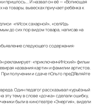
аки пришлось…. И назвал он её — «Вопиющая
х на товары, вывесках приучает ребёнка к
дписи: «пИсок сахарной», «селИдь
мым до сих пор видом товара, написав на
 объявление следующего содержания:
 Он рекламирует: «приключенчИНский» фильм
евирая названия картин и фамилии артистов.
! При получении и сдаче пОльто преДЯвляйте
вреда. Один педагог рассказывал курьёзный
а эту тему в слове «дочка» сделали ошибку,
ученики были в кинотеатре «Энергия», видели