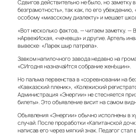
Сдвигов действительно не было, но заметку в
безграмотность», так как, по его убеждению,
особому «миасскому диалекту» и мешает школ
«Вот несколько фактов, — читаем заметку. —
нАрвежИская, «чечевца» и другие. Артель ин
вывеске: «Ларек шыр патрепа».
Завком напилочного завода недавно на гро
«СИгодня назначаИтся собрание женЬщин».
Но пальма первенства в «соревновании на б
«Кавказский пленик», «Колежиский регистрат
Администрация «Энергии» не стесняется приз
билеты». Это объявление висит на самом вид
Объявления «Энергии» обычно исполнены в х
случай. После проработки «Капитанской дочки
написав его через мягкий знак. Педагог стал