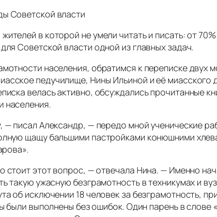
ды Советской власти
ителей в которой не умели читать и писать: от 70%
 для Советской власти одной из главных задач.
амотности населения, обратимся к переписке двух 
асское педучилище, Нины Ильиной и её миасского др
еписка велась активно, обсуждались прочитанные к
и населения.
, — писал Александр, — передо мной ученические раб
 полную щащу бальшими пастройками конюшними хле
арова».
о стоит этот вопрос, — отвечала Нина. — Именно на
ть такую ужасную безграмотность в техникумах и вуза
та об исключении 18 человек за безграмотность, пр
ты были выполнены без ошибок. Один парень в слове 