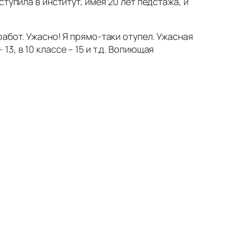
тупила в институт, имея 20 лет педстажа, и
абот. Ужасно! Я прямо-таки отупел. Ужасная
 13, в 10 классе – 15 и т.д. Вопиющая