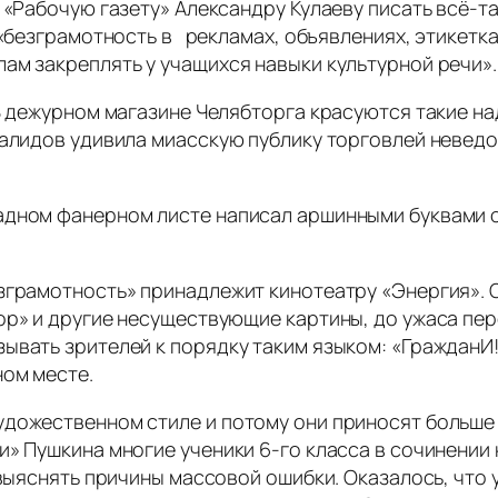
 «Рабочую газету» Александру Кулаеву писать всё-т
 «безграмотность в рекламах, объявлениях, этикетка
ам закреплять у учащихся навыки культурной речи».
 В дежурном магазине Челябторга красуются такие на
валидов удивила миасскую публику торговлей неведо
мадном фанерном листе написал аршинными буквами
езграмотность» принадлежит кинотеатру «Энергия».
ор» и другие несуществующие картины, до ужаса пер
ывать зрителей к порядку таким языком: «ГражданИ
ном месте.
удожественном стиле и потому они приносят больше 
» Пушкина многие ученики 6-го класса в сочинении н
 выяснять причины массовой ошибки. Оказалось, что 