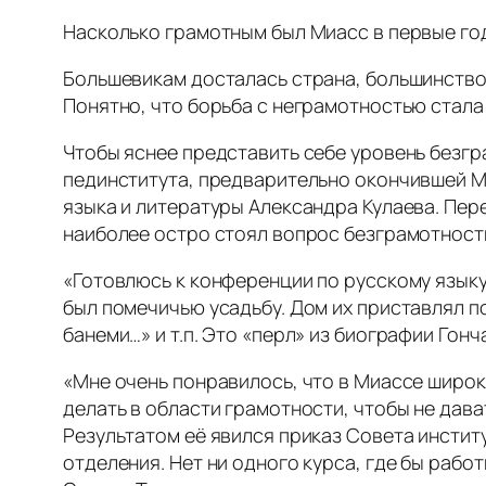
Насколько грамотным был Миасс в первые го
Большевикам досталась страна, большинство ж
Понятно, что борьба с неграмотностью стала
Чтобы яснее представить себе уровень безгр
пединститута, предварительно окончившей Ми
языка и литературы Александра Кулаева. Пер
наиболее остро стоял вопрос безграмотност
«Готовлюсь к конференции по русскому языку
был помечичью усадьбу. Дом их приставлял
банеми…» и т.п. Это «перл» из биографии Гонч
«Мне очень понравилось, что в Миассе широк
делать в области грамотности, чтобы не дава
Результатом её явился приказ Совета институ
отделения. Нет ни одного курса, где бы рабо