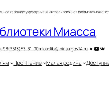
альное казенное учреждение «Централизованная библиотечная сис
блиотеки Миасса
Telegra
YouT
ВКо
, 9
8(3513)53-81-00
miasslib@miass.gov74.ru
лям
ПроЧтение
Малая родина
Доступн