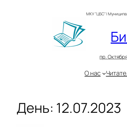
Перейти
к
МКУ "ЦБС" | Муницип
содержимому
Би
пр. Октября
О нас
Читате
День:
12.07.2023