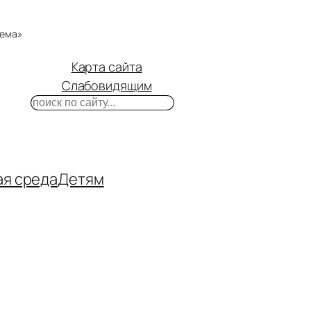
тема»
Карта сайта
Слабовидящим
Поиск
m
ube
нтакте
ая среда
Детям