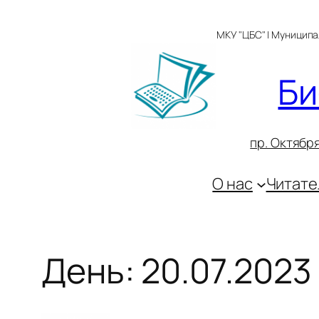
Перейти
к
МКУ "ЦБС" | Муницип
содержимому
Би
пр. Октября
О нас
Читате
День:
20.07.2023