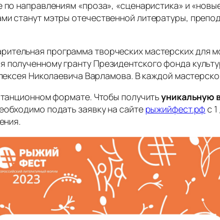
е по направлениям «проза», «сценаристика» и «новы
ми станут мэтры отечественной литературы, препода
арительная программа творческих мастерских для м
я полученному гранту Президентского фонда культу
 Алексея Николаевича Варламова. В каждой мастерско
истанционном формате. Чтобы получить
уникальную 
еобходимо подать заявку на сайте
рыжийфест.рф
с 1
ения.