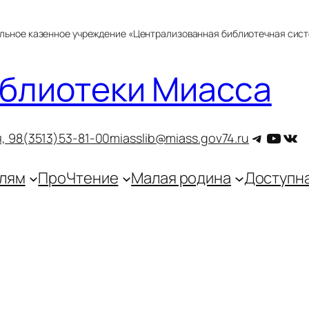
альное казенное учреждение «Централизованная библиотечная сис
блиотеки Миасса
Telegra
YouT
ВКо
, 9
8(3513)53-81-00
miasslib@miass.gov74.ru
лям
ПроЧтение
Малая родина
Доступн