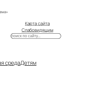
тема»
Карта сайта
Слабовидящим
Поиск
m
ube
нтакте
ая среда
Детям