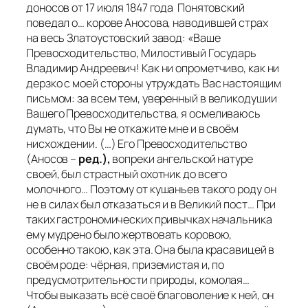
доносов от 17 июля 1847 года Понятовский
поведал о… корове Аносова, наводившей страх
на весь Златоустовский завод: «Ваше
Превосходительство, Милостивый Государь
Владимир Андреевич! Как ни опрометчиво, как ни
дерзко с моей стороны утруждать Вас настоящим
письмом: за всем тем, уверенный в великодушии
Вашего Превосходительства, я осмеливаюсь
думать, что Вы не откажите мне и в своём
нисхождении. (…) Его Превосходительство
(Аносов –
ред.),
вопреки ангельской натуре
своей, был страстный охотник до всего
молочного… Поэтому от кушаньев такого роду он
не в силах был отказаться и в Великий пост… При
таких гастрономических привычках начальника
ему мудрено было жертвовать коровою,
особенно такою, как эта. Она была красавицей в
своём роде: чёрная, приземистая и, по
предусмотрительности природы, комолая…
Чтобы выказать всё своё благоволение к ней, он