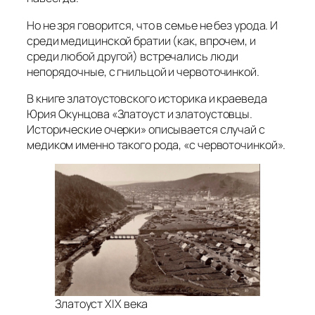
Но не зря говорится, что в семье не без урода. И
среди медицинской братии (как, впрочем, и
среди любой другой) встречались люди
непорядочные, с гнильцой и червоточинкой.
В книге златоустовского историка и краеведа
Юрия Окунцова «Златоуст и златоустовцы.
Исторические очерки» описывается случай с
медиком именно такого рода, «с червоточинкой».
Златоуст XIX века