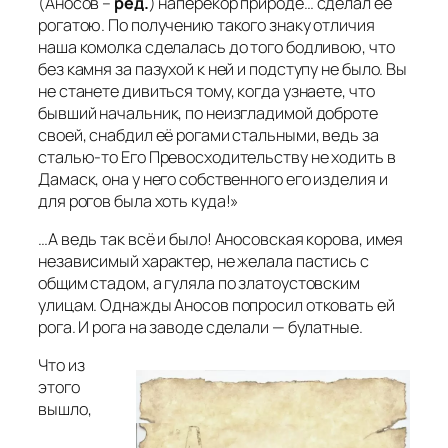
(Аносов –
ред.
) наперекор природе… сделал её
рогатою. По получению такого знаку отличия
наша комолка сделалась до того бодливою, что
без камня за пазухой к ней и подступу не было. Вы
не станете дивиться тому, когда узнаете, что
бывший начальник, по неизгладимой доброте
своей, снабдил её рогами стальными, ведь за
сталью-то Его Превосходительству не ходить в
Дамаск, она у него собственного его изделия и
для рогов была хоть куда!»
…А ведь так всё и было! Аносовская корова, имея
независимый характер, не желала пастись с
общим стадом, а гуляла по златоустовским
улицам. Однажды Аносов попросил отковать ей
рога. И рога на заводе сделали — булатные.
Что из
этого
вышло,