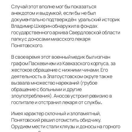
Случай этот вполне мог бы показаться
анекдотом и выдумкой, если бы не был
документально подтверждён: уральский историк
Владимир Шкерин обнаружил в фондах
государственного архива Свердловской области
папку с доносами миасского лекаря
Понятовского.
В свое время этот военный медик был изгнан
графом Паскевичем из Кавказского корпуса, за
жестокое обращение с нижними чинами. Его
деятельность в Златоустовском округе также
вызвала множество нареканий (грубое
обращение с больными и другие
злоупотребления). Аносов устроил ревизию в
госпитале и отстранил лекаря от службы
.
Имея характер склочный и злопамятный,
Понятовский решил отомстить обидчику.
Орудием мести стали кляузы и доносы на горного