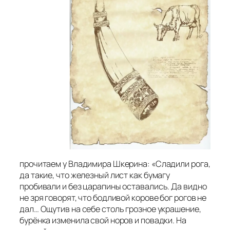
прочитаем у Владимира Шкерина: «Сладили рога,
да такие, что железный лист как бумагу
пробивали и без царапины оставались. Да видно
не зря говорят, что бодливой корове бог рогов не
дал… Ощутив на себе столь грозное украшение,
бурёнка изменила свой норов и повадки. На