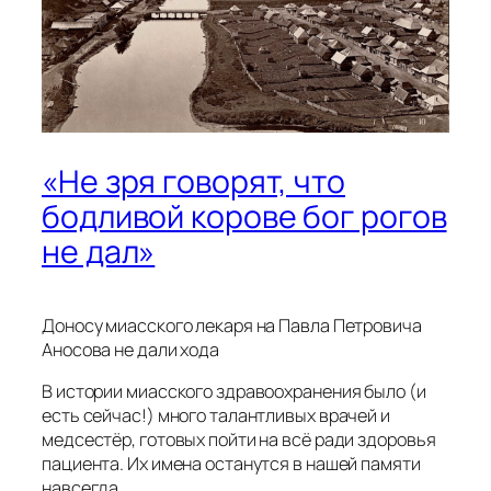
«Не зря говорят, что
бодливой корове бог рогов
не дал»
Доносу миасского лекаря на Павла Петровича
Аносова не дали хода
В истории миасского здравоохранения было (и
есть сейчас!) много талантливых врачей и
медсестёр, готовых пойти на всё ради здоровья
пациента. Их имена останутся в нашей памяти
навсегда.