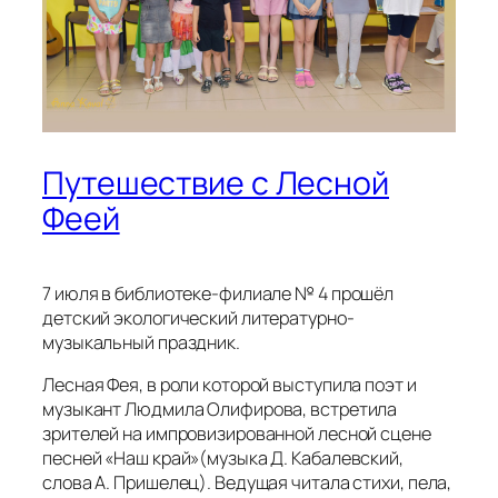
Путешествие с Лесной
Феей
7 июля в библиотеке-филиале № 4 прошёл
детский экологический литературно-
музыкальный праздник.
Лесная Фея, в роли которой выступила поэт и
музыкант Людмила Олифирова, встретила
зрителей на импровизированной лесной сцене
песней «Наш край»(музыка Д. Кабалевский,
слова А. Пришелец). Ведущая читала стихи, пела,