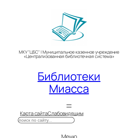
Перейти
к
содержимому
МКУ "ЦБС" | Муниципальное казенное учреждение
«Централизованная библиотечная система»
Библиотеки
Миасса
Карта сайта
Слабовидящим
Поиск
Меню