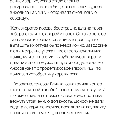
ранней зорьке, когда стадо спешно
ретировалось на пастбище, аносовская худоба
выходила на улицу и открывала ежедневную
корриду».
Железнорогая корова бесстрашно шла на таран
заборов, калиток, дверей и ворот. Острые рога её
так глубоко и крепко вонзались в дерево, что
вытащить их оттуда было невозможно. Заводские
люди, искренне уважавшие своего начальника,
приходили с топорами, вырубали кусок ворот и
давали животному желанную свободу. Когда же
Аносов узнал о проделках своей любимицы, то
приказал «отобрать» у коровы рога.
… Вероятно, генерал Глинка, ознакомившись со
столь занятной жалобой, повеселился от души. И
никакие кляузы не помогли лекарю-клеветнику
вернуть утраченную должность. Доносу не дали
хода, а лекаря-доносчика посадили на гаупвахту
сроком на один месяц, после чего уволили,