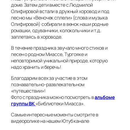
доме. Затем дети вместе с Людмилой
Олифировой встали в дружный хоровод и под
песню мы «Веночек сплели» (слова и музыка
Олифировой) собирали в венок наши родные
ромашки, одуванчики, колокольчики и т.д.
заплетаясь в хороводе.
В течение праздника звучало много стихов и
песен о родном Миассе, Тургояке и
неповторимой уникальной природе, которую
надо хранить и беречь!
Благодарим всех за участие в этом
познавательно-развлекательном
«путешествии»!
Фото с праздника можно посмотреть в
альбоме
группы ВК
«Библиотеки Миасса».
Самые интересные моменты смотрите в
видеоролике на нашем Ютуб канале