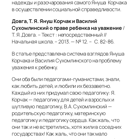
надежды и разочарования самого Януша Корчака
в осуществлении социальной справедливости.
Довга, Т. Я. Януш Корчак и Василий
Сухомлинский о праве ребенка на уважение
/
Т. Я. Довга. – Текст : непосредственный //
Начальная школа. – 2013. — № 12. – С. 82-86.
В статье представлена система взглядов Януша
Корчака и Василия Сухомлинского на проблему
уважения к ребенку.
Они оба были педагогами-гуманистами, знали,
как любить детей, и любили их беззаветно.
Каждый из них придумал свою педагогику: Я.
Корчак — педагогику для детей и взрослых и
шутливую педагогику, В.А. Сухомлинский —
родительскую педагогику,
материнскую
педагогику и педагогику сердца. Как жаль, что
они так и не встретились,
хотя жили в соседних
государствах! Как жаль, что они так мало