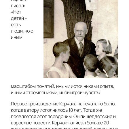
писал:
«Нет
детей –
есть
люди, но с
иным
масштабом понятий, иными источниками опыта,
иными стремлениями, иной игрой чувств».
Первое произведение Корчака напечатано было,
когда автору исполнилось 18 лет. Тогда же
появляется этот псевдоним. Он пишет детские и
взрослые повести. Корчак написал больше 20
книг, посвященных воспитанию детей, главные из