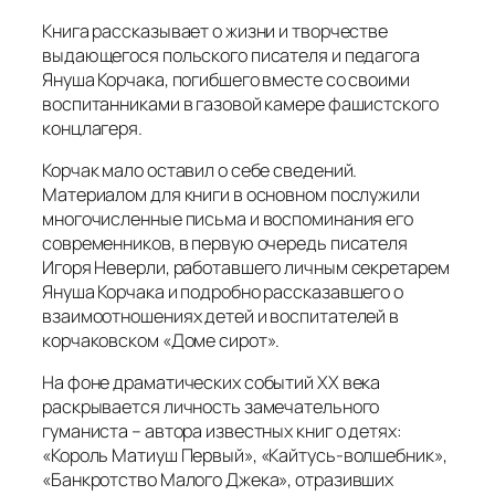
Книга рассказывает о жизни и творчестве
выдающегося польского писателя и педагога
Януша Корчака, погибшего вместе со своими
воспитанниками в газовой камере фашистского
концлагеря.
Корчак мало оставил о себе сведений.
Материалом для книги в основном послужили
многочисленные письма и воспоминания его
современников, в первую очередь писателя
Игоря Неверли, работавшего личным секретарем
Януша Корчака и подробно рассказавшего о
взаимоотношениях детей и воспитателей в
корчаковском «Доме сирот».
На фоне драматических событий XX века
раскрывается личность замечательного
гуманиста – автора известных книг о детях:
«Король Матиуш Первый», «Кайтусь-волшебник»,
«Банкротство Малого Джека», отразивших