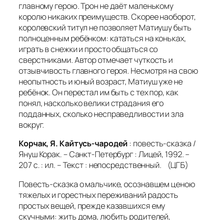
главному герою. Трон не даёт маленькому
королю никаких преимуществ. Скорее наоборот,
королевский титул не позволяет Матиушу быть
полноценным ребёнком: кататься на коньках,
играть в снежки и просто общаться со
сверстниками. Автор отмечает чуткость и
отзывчивость главного героя. Несмотря на свою
неопытность и юный возраст, Матиуш уже не
ребёнок. Он перестал им быть с тех пор, как
понял, насколько велики страдания его
подданных, сколько несправедливости и зла
вокруг.
Корчак, Я. Кайтусь-чародей
: повесть-сказка /
Януш Корак. – Санкт-Петербург : Лицей, 1992. –
207 с. : ил. – Текст : непосредственный. (ЦГБ)
Повесть-сказка о мальчике, осознавшем ценою
тяжелых и горестных переживаний радость
простых вещей, прежде казавшихся ему
скучными: жить дома, любить родителей,