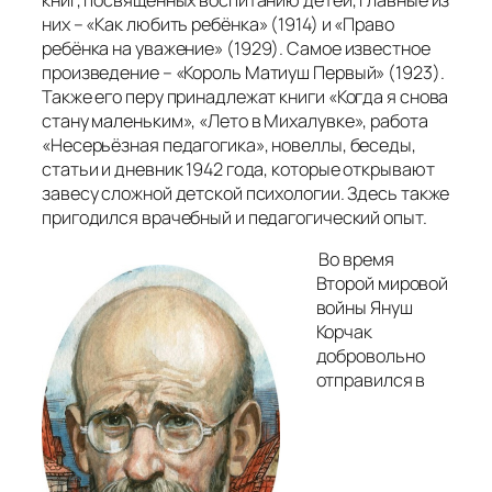
них –
«Как любить ребёнка»
(1914) и
«Право
ребёнка на уважение»
(1929). Самое известное
произведение –
«Король Матиуш Первый»
(1923).
Также его перу принадлежат книги
«Когда я снова
стану маленьким»
,
«Лето в Михалувке»
, работа
«Несерьёзная педагогика»
, новеллы, беседы,
статьи и дневник 1942 года, которые открывают
завесу сложной детской психологии. Здесь также
пригодился врачебный и педагогический опыт.
Во время
Второй мировой
войны Януш
Корчак
добровольно
отправился в