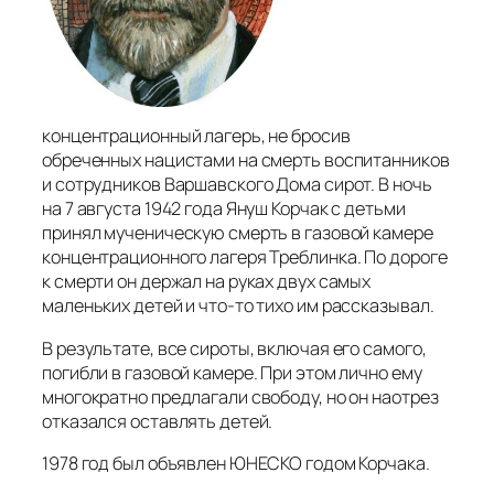
концентрационный лагерь, не бросив
обреченных нацистами на смерть воспитанников
и сотрудников Варшавского Дома сирот. В ночь
на 7 августа 1942 года Януш Корчак с детьми
принял мученическую смерть в газовой камере
концентрационного лагеря Треблинка. По дороге
к смерти он держал на руках двух самых
маленьких детей и что-то тихо им рассказывал.
В результате, все сироты, включая его самого,
погибли в газовой камере. При этом лично ему
многократно предлагали свободу, но он наотрез
отказался оставлять детей.
1978 год был объявлен ЮНЕСКО годом Корчака.