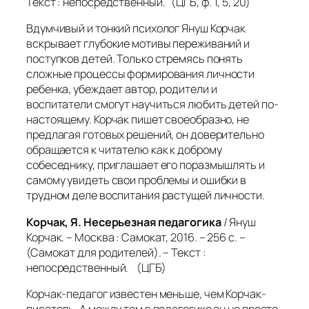
Текст : непосредственный. (ЦГБ, ф. 1, 5, 20)
Вдумчивый и тонкий психолог Януш Корчак
вскрывает глубокие мотивы переживаний и
поступков детей. Только стремясь понять
сложные процессы формирования личности
ребенка, убеждает автор, родители и
воспитатели смогут научиться любить детей по-
настоящему. Корчак пишет своеобразно, не
предлагая готовых решений, он доверительно
обращается к читателю как к доброму
собеседнику, приглашает его поразмышлять и
самому увидеть свои проблемы и ошибки в
трудном деле воспитания растущей личности.
Корчак, Я. Несерьезная педагогика
/ Януш
Корчак. – Москва : Самокат, 2016. – 256 с. –
(Самокат для родителей). – Текст :
непосредственный. (ЦГБ)
Корчак-педагог известен меньше, чем Корчак-
писатель. А между тем в педагогике он не просто