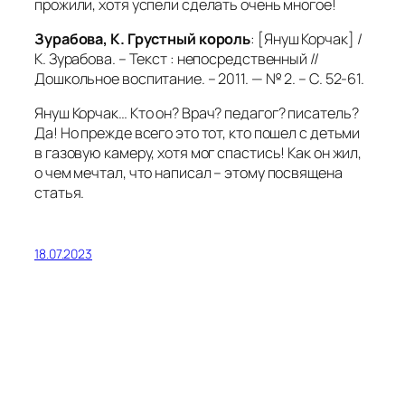
прожили, хотя успели сделать очень многое!
Зурабова, К. Грустный король
: [Януш Корчак] /
К. Зурабова. – Текст : непосредственный //
Дошкольное воспитание. – 2011. — № 2. – С. 52-61.
Януш Корчак… Кто он? Врач? педагог? писатель?
Да! Но прежде всего это тот, кто пошел с детьми
в газовую камеру, хотя мог спастись! Как он жил,
о чем мечтал, что написал – этому посвящена
статья.
18.07.2023