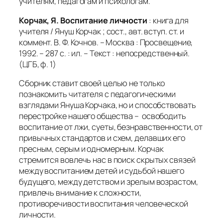
учителям, педагогам и психологам.
Корчак, Я. Воспитание личности
: книга для
учителя / Януш Корчак ; сост., авт. вступ. ст. и
коммент. В. Ф. Кочнов. – Москва : Просвещение,
1992. – 287 с. : ил. – Текст : непосредственный.
(ЦГБ, ф. 1)
Сборник ставит своей целью не только
познакомить читателя с педагогическими
взглядами Януша Корчака, но и способствовать
перестройке нашего общества – освободить
воспитание от лжи, суеты, безнравственности, от
привычных стандартов и схем, делавших его
пресным, серым и одномерным. Корчак
стремится вовлечь нас в поиск скрытых связей
между воспитанием детей и судьбой нашего
будущего, между детством и зрелым возрастом,
привлечь внимание к сложности,
противоречивости воспитания человеческой
личности.