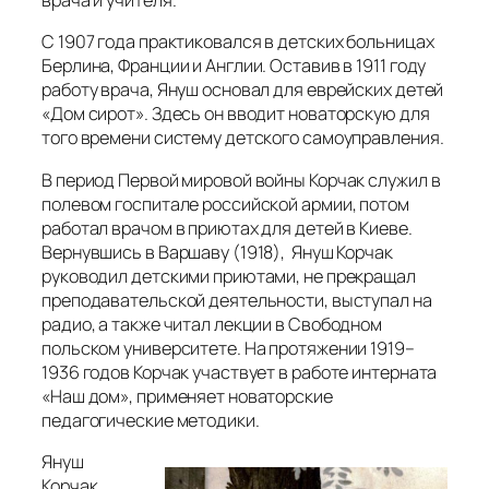
врача и учителя.
С 1907 года практиковался в детских больницах
Берлина, Франции и Англии. Оставив в 1911 году
работу врача, Януш основал для еврейских детей
«Дом сирот». Здесь он вводит новаторскую для
того времени систему детского самоуправления.
В период Первой мировой войны Корчак служил в
полевом госпитале российской армии, потом
работал врачом в приютах для детей в Киеве.
Вернувшись в Варшаву (1918), Януш Корчак
руководил детскими приютами, не прекращал
преподавательской деятельности, выступал на
радио, а также читал лекции в Свободном
польском университете. На протяжении 1919–
1936 годов Корчак участвует в работе интерната
«Наш дом», применяет новаторские
педагогические методики.
Януш
Корчак