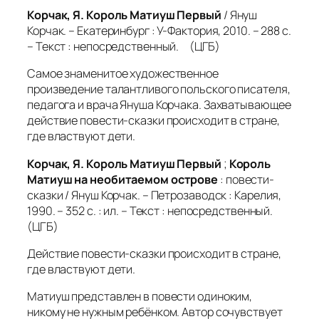
Корчак, Я. Король Матиуш Первый
/ Януш
Корчак. – Екатеринбург : У-Фактория, 2010. – 288 с.
– Текст : непосредственный. (ЦГБ)
Самое знаменитое художественное
произведение талантливого польского писателя,
педагога и врача Януша Корчака. Захватывающее
действие повести-сказки происходит в стране,
где властвуют дети.
Корчак, Я. Король Матиуш Первый
;
Король
Матиуш на необитаемом острове
: повести-
сказки / Януш Корчак. – Петрозаводск : Карелия,
1990. – 352 с. : ил. – Текст : непосредственный.
(ЦГБ)
Действие повести-сказки происходит в стране,
где властвуют дети.
Матиуш представлен в повести одиноким,
никому не нужным ребёнком. Автор сочувствует