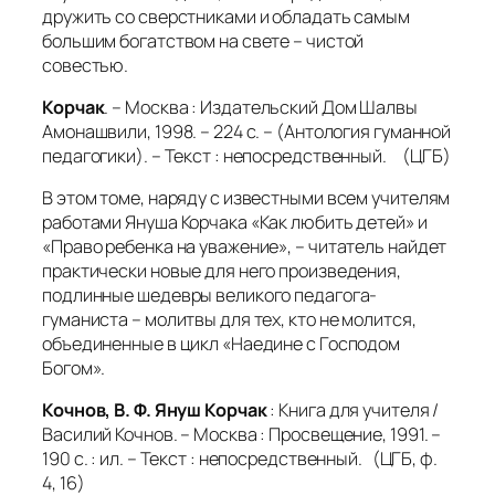
дружить со сверстниками и обладать самым
большим богатством на свете – чистой
совестью.
Корчак
. – Москва : Издательский Дом Шалвы
Амонашвили, 1998. – 224 с. – (Антология гуманной
педагогики). – Текст : непосредственный. (ЦГБ)
В этом томе, наряду с известными всем учителям
работами Януша Корчака «Как любить детей» и
«Право ребенка на уважение», – читатель найдет
практически новые для него произведения,
подлинные шедевры великого педагога-
гуманиста – молитвы для тех, кто не молится,
объединенные в цикл «Наедине с Господом
Богом».
Кочнов, В. Ф. Януш Корчак
: Книга для учителя /
Василий Кочнов. – Москва : Просвещение, 1991. –
190 с. : ил. – Текст : непосредственный. (ЦГБ, ф.
4, 16)