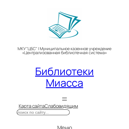
Перейти
к
содержимому
МКУ "ЦБС" | Муниципальное казенное учреждение
«Централизованная библиотечная система»
Библиотеки
Миасса
Карта сайта
Слабовидящим
Поиск
Меню