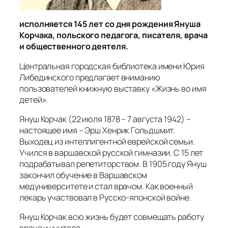
исполняется 145 лет со дня рождения Януша
Корчака, польского педагога, писателя, врача
и общественного деятеля.
Центральная городская библиотека имени Юрия
Либединского предлагает вниманию
пользователей книжную выставку «Жизнь во имя
детей».
Януш Корчак (22 июля 1878 – 7 августа 1942) –
настоящее имя – Эрш Хенрик Гольдшмит.
Выходец из интеллигентной еврейской семьи.
Учился в варшавской русской гимназии. С 15 лет
подрабатывал репетиторством. В 1905 году Януш
закончил обучение в Варшавском
медуниверситете и стал врачом. Как военный
лекарь участвовал в Русско-японской войне.
Януш Корчак всю жизнь будет совмещать работу