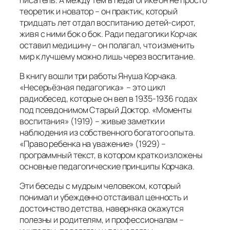
теоретик и новатор – он практик, который
тридцать лет отдал воспитанию детей-сирот,
живя с ними бок о бок. Ради педагогики Корчак
оставил медицину – он полагал, что изменить
мир к лучшему можно лишь через воспитание.
В книгу вошли три работы Януша Корчака.
«Несерьёзная педагогика» – это цикл
радиобесед, которые он вел в 1935-1936 годах
под псевдонимом Старый Доктор. «Моменты
воспитания» (1919) – живые заметки и
наблюдения из собственного богатого опыта.
«Право ребенка на уважение» (1929) –
программный текст, в котором кратко изложены
основные педагогические принципы Корчака.
Эти беседы с мудрым человеком, который
понимал и убежденно отстаивал ценность и
достоинство детства, наверняка окажутся
полезны и родителям, и профессионалам –