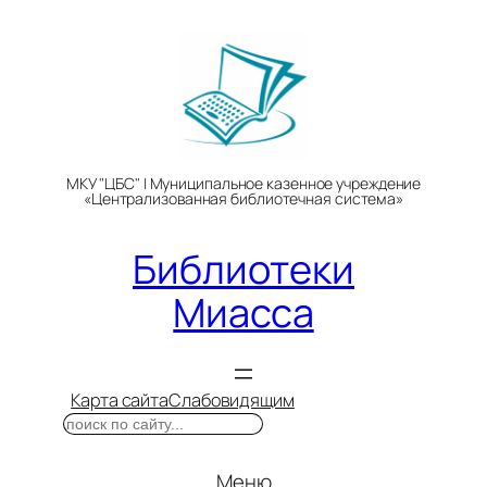
Перейти
к
содержимому
МКУ "ЦБС" | Муниципальное казенное учреждение
«Централизованная библиотечная система»
Библиотеки
Миасса
Карта сайта
Слабовидящим
Поиск
Меню