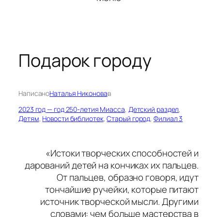
Подарок городу
Написано
Наталья Никонова
в
2023 год — год 250-летия Миасса
, 
Детский раздел
, 
Детям
, 
Новости библиотек
, 
Старый город
, 
Филиал 3
«Истоки творческих способностей и
дарований детей на кончиках их пальцев.
От пальцев, образно говоря, идут
тончайшие ручейки, которые питают
источник творческой мысли. Другими
словами: чем больше мастерства в