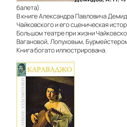
балета).
В книге Александра Павловича Демидо
Чайковского и его сценическая исто
Большом театре при жизни Чайковско
Вагановой, Лопуховым, Бурмейстером
Книга богато иллюстрирована.