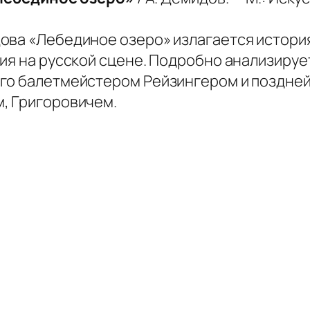
ва «Лебединое озеро» излагается история 
рия на русской сцене. Подробно анализируе
го балетмейстером Рейзингером и поздней
, Григоровичем.