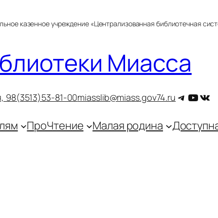
альное казенное учреждение «Централизованная библиотечная сис
блиотеки Миасса
Telegra
YouT
ВКо
, 9
8(3513)53-81-00
miasslib@miass.gov74.ru
лям
ПроЧтение
Малая родина
Доступн