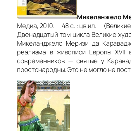
Микеланжело Ме
Медиа, 2010. — 48 с. : цв.ил. — (Велики
Двенадцатый том цикла Великие худ
Микеланджело Меризи да Караваджо
реализма в живописи Европы XVII 
современников — святые у Каравад
простонародны. Это не могло не пост