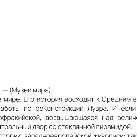
л. — (Музеи мира).
в мире. Его история восходит к Средним в
аботы по реконструкции Лувра. И если
офракийской, возвышающаяся над велич
тральный двор со стеклянной пирамидой.
сторию западноевропейской живописи: так