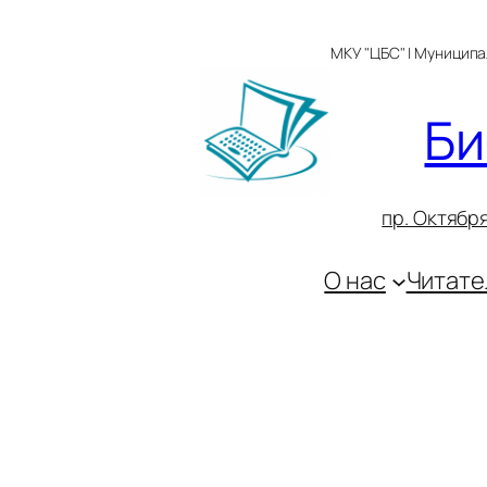
Перейти
к
МКУ "ЦБС" | Муницип
содержимому
Би
пр. Октября
О нас
Читате