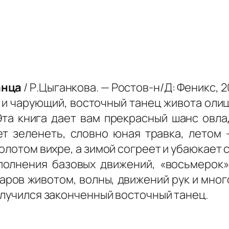
анца
/ Р.Цыганкова. — Ростов-н/Д: Феникс, 20
 и чарующий, восточный танец живота олиц
Эта книга дает вам прекрасный шанс овла
т зеленеть, словно юная травка, летом 
золотом вихре, а зимой согреет и убаюкает
олнения базовых движений, «восьмерок»
аров животом, волны, движений рук и много
олучился законченный восточный танец.