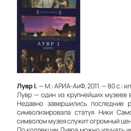
Лувр I.
— М.: АРИА-АиФ, 2011. — 80 с.: и
Лувр — один из крупнейших музеев 
Недавно завершились последние р
символизировала статуя Ники Сам
символом музея служит огромный цен
По коллекции Лувра можно изучать и