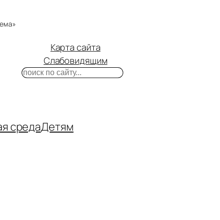
тема»
Карта сайта
Слабовидящим
Поиск
m
ube
нтакте
ая среда
Детям