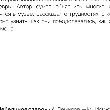
вры. Автор сумел объяснить многие о
тся в музее, рассказал о трудностях, с 
сно узнать, как они преодолевались, как 
имена.
«Лебединое озеро»
/ А. Демидов. — М.: Искус