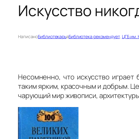
Искусство никог
Написано
Библиотекарь
в
Библиотека рекомендует
, 
ЦГБ им.
Несомненно, что искусство играет 
таким ярким, красочным и добрым. Ц
чарующий мир живописи, архитектуры,