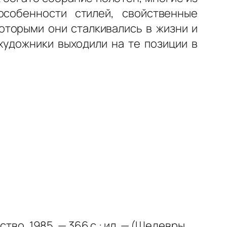
собенности стилей, свойственные
которыми они сталкивались в жизни и
художники выходили на те позиции в
ство, 1985. — 366 с.: ил. — (Шедевры