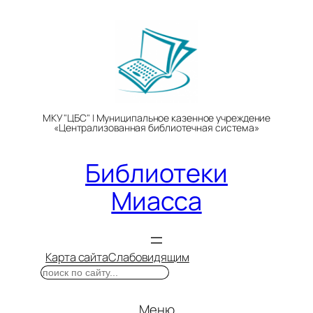
Перейти
к
содержимому
МКУ "ЦБС" | Муниципальное казенное учреждение
«Централизованная библиотечная система»
Библиотеки
Миасса
Карта сайта
Слабовидящим
Поиск
Меню