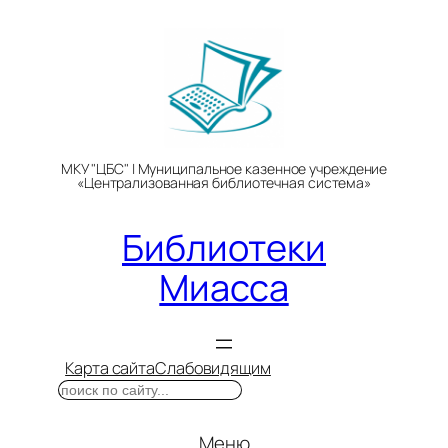
Перейти
к
содержимому
МКУ "ЦБС" | Муниципальное казенное учреждение
«Централизованная библиотечная система»
Библиотеки
Миасса
Карта сайта
Слабовидящим
Поиск
Меню