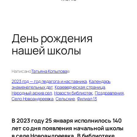
День рождения
нашей школы
Написано
Татьяна Копылова
в
2023 год — год педагога и наставника
, 
Календарь
знаменательных дат
, 
Краеведческая страница
, 
Народный архив сел
, 
Новости библиотек
, 
Поздравления
, 
Село Новоандреевка
, 
Сельские
, 
Филиал 13
В 2023 году 25 января исполнилось 140
лет со дня появления начальной школы
в селе Новоандреевка. В библиотеке