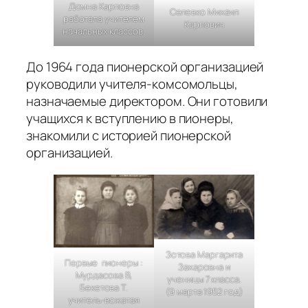
Домна Карповна
Селевко Михаил
работала учителем
Карпович
начальных классов.
До 1964 года пионерской организацией
руководили учителя-комсомольцы,
назначаемые директором. Они готовили
учащихся к вступлению в пионеры,
знакомили с историей пионерской
организацией.
Зотова Маргарита
Первые пионеры :
Захаровна и
Мурдасова В,
ученицы 7 класса.
Бекетова Т.
(9 марта 1952 год)
учитель-вожатая