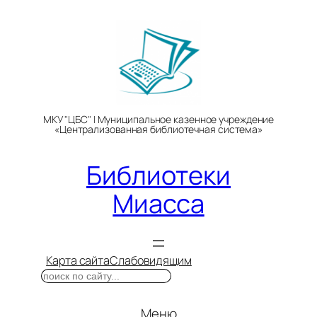
Перейти
к
содержимому
МКУ "ЦБС" | Муниципальное казенное учреждение
«Централизованная библиотечная система»
Библиотеки
Миасса
Карта сайта
Слабовидящим
Поиск
Меню