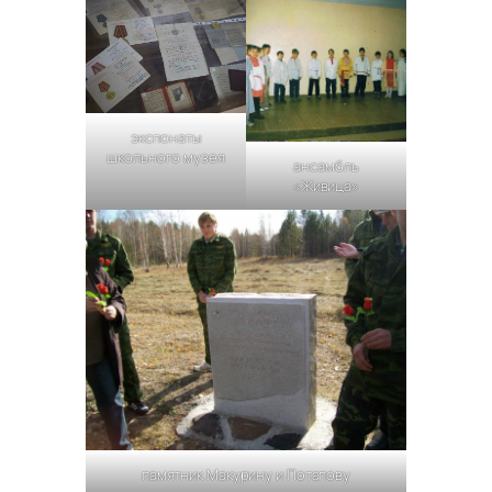
экспонаты
школьного музея
ансамбль
«Живица»
памятник Макурину и Потапову