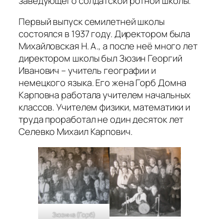
заведующего солдатской ротной школы.
Первый выпуск семилетней школы
состоялся в 1937 году. Директором была
Михайловская Н. А., а после неё много лет
директором школы был Зюзин Георгий
Иванович – учитель географии и
немецкого языка. Его жена Горб Домна
Карповна работала учителем начальных
классов. Учителем физики, математики и
труда проработал не один десяток лет
Селевко Михаил Карпович.
Зюзина (Горб)