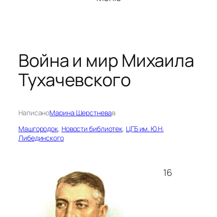
Война и мир Михаила
Тухачевского
Написано
Марина Шерстнева
в
Машгородок
, 
Новости библиотек
, 
ЦГБ им. Ю.Н.
Либединского
16