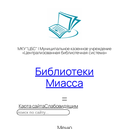
Перейти
к
содержимому
МКУ "ЦБС" | Муниципальное казенное учреждение
«Централизованная библиотечная система»
Библиотеки
Миасса
Карта сайта
Слабовидящим
Поиск
Меню