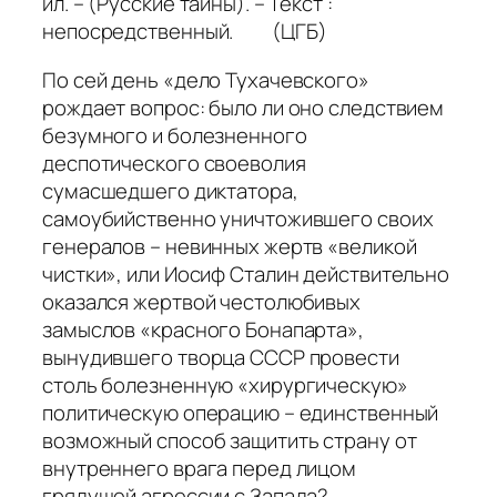
ил. – (Русские тайны). – Текст :
непосредственный. (ЦГБ)
По сей день «дело Тухачевского»
рождает вопрос: было ли оно следствием
безумного и болезненного
деспотического своеволия
сумасшедшего диктатора,
самоубийственно уничтожившего своих
генералов – невинных жертв «великой
чистки», или Иосиф Сталин действительно
оказался жертвой честолюбивых
замыслов «красного Бонапарта»,
вынудившего творца СССР провести
столь болезненную «хирургическую»
политическую операцию – единственный
возможный способ защитить страну от
внутреннего врага перед лицом
грядущей агрессии с Запада?