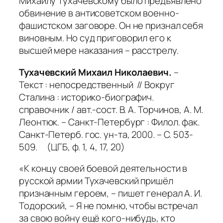
Михаилу Тухачевскому было предъявлено
обвинение в антисоветском военно-
фашистском заговоре. Он не признал себя
виновным. Но суд приговорил его к
высшей мере наказания – расстрелу.
Тухачевский Михаил Николаевич.
–
Текст : непосредственный // Вокруг
Сталина : историко-биографич.
справочник / авт.-сост. В. А. Торчинов, А. М.
Леонтюк. – Санкт-Петербург : Филол. фак.
Санкт-Петерб. гос. ун-та, 2000. – С. 503-
509. (ЦГБ, ф. 1, 4, 17, 20)
«К концу своей боевой деятельности в
русской армии Тухачевский пришёл
признанным героем, – пишет генерал А. И.
Тодорский, – Я не помню, чтобы встречал
за свою войну ещё кого-нибудь, кто