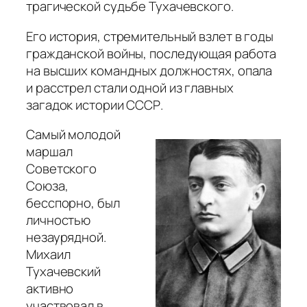
трагической судьбе Тухачевского.
Его история, стремительный взлет в годы
гражданской войны, последующая работа
на высших командных должностях, опала
и расстрел стали одной из главных
загадок истории СССР.
Самый молодой
маршал
Советского
Союза,
бесспорно, был
личностью
незаурядной.
Михаил
Тухачевский
активно
участвовал в