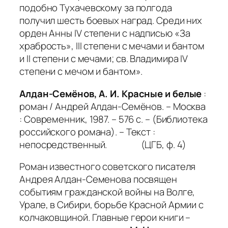
подобно Тухачевскому за полгода
получил шесть боевых наград. Среди них
орден Анны
IV
степени с надписью «За
храбрость»,
III
степени с мечами и бантом
и
II
степени с мечами; св. Владимира
IV
степени с мечом и бантом».
Алдан-Семёнов, А. И. Красные и белые
:
роман / Андрей Алдан-Семёнов. – Москва
: Современник, 1987. – 576 с. – (Библиотека
российского романа). – Текст :
непосредственный. (ЦГБ, ф. 4)
Роман известного советского писателя
Андрея Алдан-Семенова посвящен
событиям гражданской войны на Волге,
Урале, в Сибири, борьбе Красной Армии с
колчаковщиной. Главные герои книги –