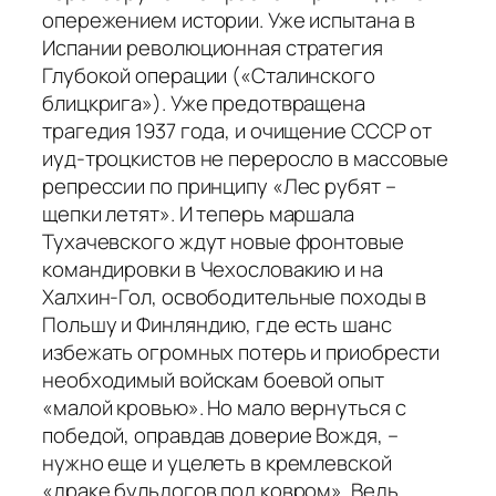
опережением истории. Уже испытана в
Испании революционная стратегия
Глубокой операции («Сталинского
блицкрига»). Уже предотвращена
трагедия 1937 года, и очищение СССР от
иуд-троцкистов не переросло в массовые
репрессии по принципу «Лес рубят –
щепки летят». И теперь маршала
Тухачевского ждут новые фронтовые
командировки в Чехословакию и на
Халхин-Гол, освободительные походы в
Польшу и Финляндию, где есть шанс
избежать огромных потерь и приобрести
необходимый войскам боевой опыт
«малой кровью». Но мало вернуться с
победой, оправдав доверие Вождя, –
нужно еще и уцелеть в кремлевской
«драке бульдогов под ковром». Ведь