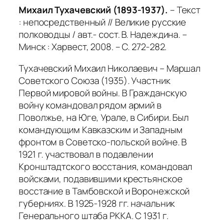
Михаил Тухачевский (1893-1937).
– Текст
: непосредственный // Великие русские
полководцы / авт.- сост. В. Надеждина. –
Минск : Харвест, 2008. – С. 272-282.
Тухачевский Михаил Николаевич – Маршал
Советского Союза (1935). Участник
Первой мировой войны. В Гражданскую
войну командовал рядом армий в
Поволжье, на Юге, Урале, в Сибири. Был
командующим Кавказским и Западным
фронтом в Советско-польской войне. В
1921 г. участвовал в подавлении
Кронштадтского восстания, командовал
войсками, подавившими крестьянское
восстание в Тамбовской и Воронежской
губерниях. В 1925-1928 гг. начальник
Генерального штаба РККА. С 1931 г.