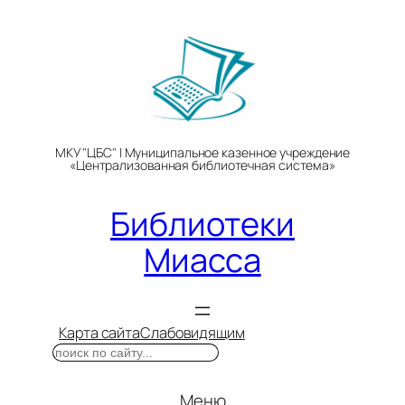
Перейти
к
содержимому
МКУ "ЦБС" | Муниципальное казенное учреждение
«Централизованная библиотечная система»
Библиотеки
Миасса
Карта сайта
Слабовидящим
Поиск
Меню