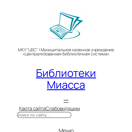
Перейти
к
содержимому
МКУ "ЦБС" | Муниципальное казенное учреждение
«Централизованная библиотечная система»
Библиотеки
Миасса
Карта сайта
Слабовидящим
Поиск
Меню