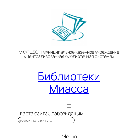
Перейти
к
содержимому
МКУ "ЦБС" | Муниципальное казенное учреждение
«Централизованная библиотечная система»
Библиотеки
Миасса
Карта сайта
Слабовидящим
Поиск
Меню