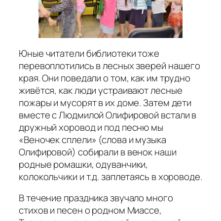
Юные читатели библиотеки тоже
перевоплотились в лесных зверей нашего
края. Они поведали о том, как им трудно
живётся, как люди устраивают лесные
пожары и мусорят в их доме. Затем дети
вместе с Людмилой Олифировой встали в
дружный хоровод и под песню мы
«Веночек сплели» (слова и музыка
Олифировой) собирали в венок наши
родные ромашки, одуванчики,
колокольчики и т.д. заплетаясь в хороводе.
В течение праздника звучало много
стихов и песен о родном Миассе,