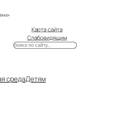
тема»
Карта сайта
Слабовидящим
Поиск
m
ube
нтакте
ая среда
Детям