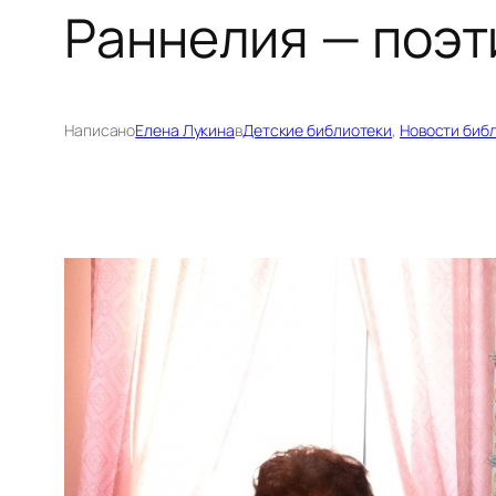
Раннелия — поэт
Написано
Елена Лукина
в
Детские библиотеки
, 
Новости биб