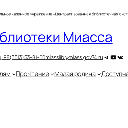
альное казенное учреждение «Централизованная библиотечная сис
блиотеки Миасса
Telegra
YouT
ВКо
, 9
8(3513)53-81-00
miasslib@miass.gov74.ru
лям
ПроЧтение
Малая родина
Доступн