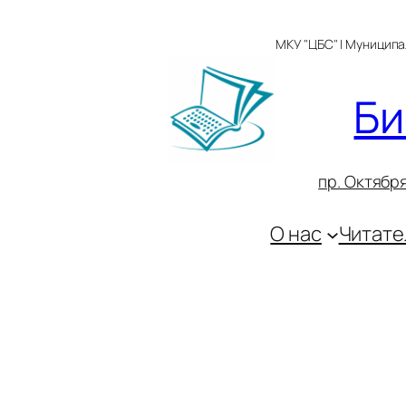
Перейти
к
МКУ "ЦБС" | Муницип
содержимому
Би
пр. Октября
О нас
Читате