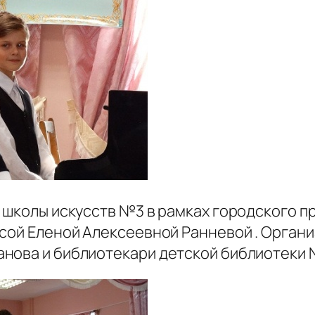
й школы искусств №3 в рамках городского п
ссой Еленой Алексеевной Ранневой . Орга
нова и библиотекари детской библиотеки №2