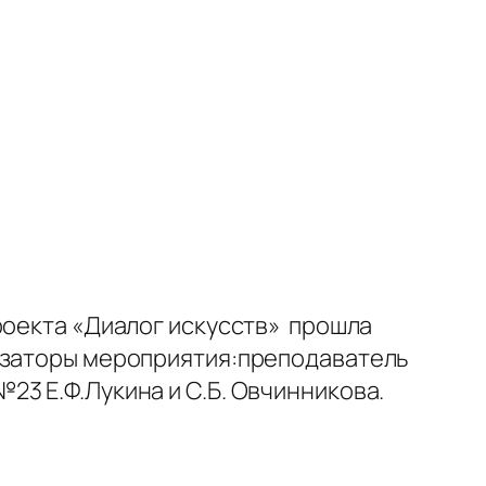
роекта «Диалог искусств» прошла
низаторы мероприятия:преподаватель
3 Е.Ф.Лукина и С.Б. Овчинникова.