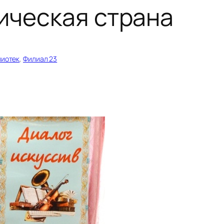
ическая страна
лиотек
, 
Филиал 23